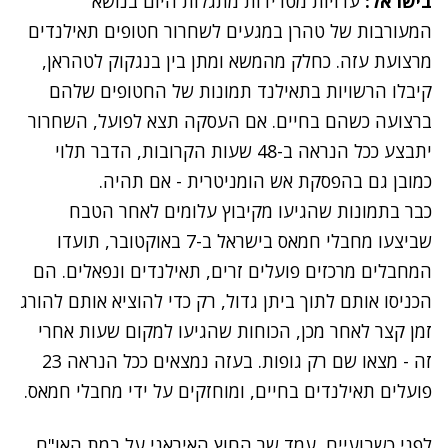
בישראל:
עדויות מטרידות מתגלות היום בנושא
המעורבות של טהרן במגעים לשחרור חטופים תאילנדים
מרצועת עזה. כחלק מהמשא ומתן בין בנגקוק לטהראן,
קיבלו הרשויות בתאילנד תמונות של החטופים שלהם
ברצועה כשהם בחיים. אם העסקה תצא לפועל, השחרור
יתבצע ככל הנראה ב-48 שעות הקרובות, הדבר תלוי
כמובן גם בהפסקת אש הומניטרית - אם תהיה.
כבר בתמונות שהגיעו מקיבוץ עלומים לאחר הטבח
שביצעו מחבלי חמאס בישראל ב-7 באוקטובר, תועדו
המחבלים מרכזים פועלים זרים, תאילנדים ונפאלים. הם
הכניסו אותם לתוך ביתן גדול, רק כדי להוציא אותם להורג
זמן קצר לאחר מכן, הכוחות שהגיעו למקום שעות אחרי
זה - מצאו שם רק גופות. בעזה נמצאים ככל הנראה 23
פועלים תאילנדים בחיים, ומוחזקים על ידי מחבלי חמאס.
לפני כשבועיים, עמד שר החוץ האיראני על במת האו"ם