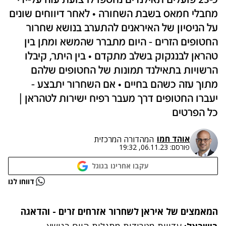
כ-23 פועלים תאילנדים נחטפו לרצועת עזה על-ידי
מחבלי חמאס בשבת השחורה • לאחר דיווחים שונים
על הניסיון של האיראנים להתערב בנושא שחרור
החטופים הזרים - היום מתברר שהמשא ומתן בין
טהראן לבנגקוק בשלב מתקדם • בין היתר, קיבלו
הרשויות בתאילנד תמונות של החטופים שלהם
מתוך עזה כשהם בחיים • אם השחרור יתבצע -
יעברו החטופים דרך מעבר רפיח ישירות לטהראן |
כל הפרטים
אוהד חמו
המהדורה המרכזית
פורסם:
06.11.23, 19:32
עקבו אחרינו בגוגל
נתקלנו בבעיה
דווחו לנו
נסה שוב
המאמצים של איראן לשחרור אזרחים זרים - והדאגה