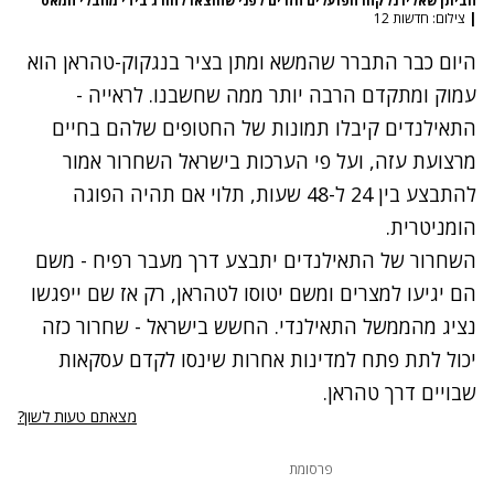
הביתן שאליו נלקחו הפועלים הזרים לפני שהוצאו להורג בידי מחבלי חמאס
|
צילום: חדשות 12
היום כבר התברר שהמשא ומתן בציר בנגקוק-טהראן הוא
עמוק ומתקדם הרבה יותר ממה שחשבנו. לראייה -
התאילנדים קיבלו תמונות של החטופים שלהם בחיים
מרצועת עזה, ועל פי הערכות בישראל השחרור אמור
להתבצע בין 24 ל-48 שעות, תלוי אם תהיה הפוגה
הומניטרית.
השחרור של התאילנדים יתבצע דרך מעבר רפיח - משם
הם יגיעו למצרים ומשם יטוסו לטהראן, רק אז שם ייפגשו
נציג מהממשל התאילנדי. החשש בישראל - שחרור כזה
יכול לתת פתח למדינות אחרות שינסו לקדם עסקאות
שבויים דרך טהראן.
מצאתם טעות לשון?
פרסומת