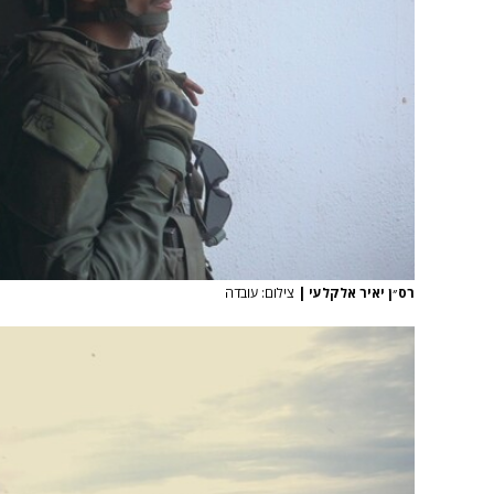
רס״ן יאיר אלקלעי
|
צילום: עובדה