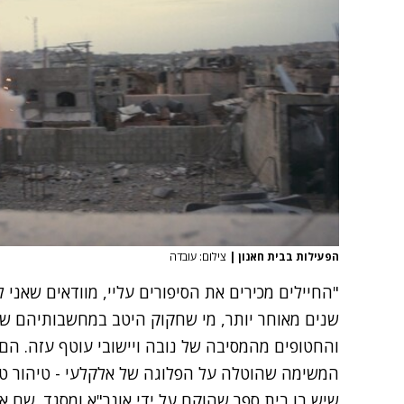
הפעילות בבית חאנון
|
צילום: עובדה
"החיילים מכירים את הסיפורים עליי, מוודאים שאני 
שנים מאוחר יותר, מי שחקוק היטב במחשבותיהם של
והחטופים מהמסיבה של נובה ויישובי עוטף עזה. הם 
המשימה שהוטלה על הפלוגה של אלקלעי - טיהור טר
שיש בו בית ספר שהוקם על ידי אונר"א ומסגד. שם א