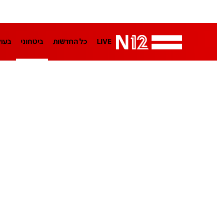
LIVE
כל החדשות
ביטחוני
בעו
LifeStyle
מדיני
בארץ
פלילי
הפודקאסטים
נוסבאום מקליד
TA