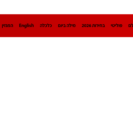
לם
פוליטי
בחירות 2026
מילה ביום
כלכלה
English
המגזין
חינוך
צרכנות
עיצוב ונדל"ן
TECH12
ספורט
פרשנות
בריאו
DA
תוכניות
דרושים חדשות 12
business