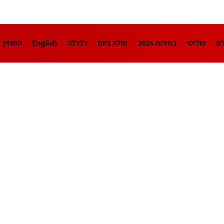
לם
פוליטי
בחירות 2026
מילה ביום
כלכלה
English
המגזין
חינוך
צרכנות
עיצוב ונדל"ן
TECH12
ספורט
פרשנות
בריאו
DA
תוכניות
דרושים חדשות 12
business