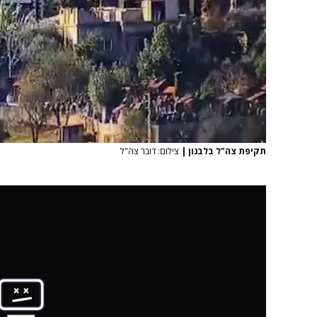
תקיפת צה"ל בלבנון
|
צילום: דובר צה"ל