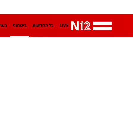
LIVE
כל החדשות
ביטחוני
בעו
LifeStyle
מדיני
בארץ
פלילי
הפודקאסטים
נוסבאום מקליד
TA