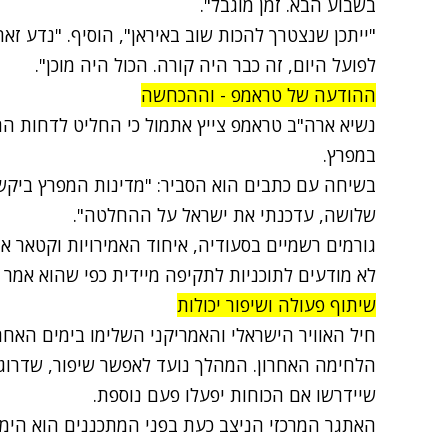
בשבוע הבא. זמן מוגבל".
"ייתכן שנצטרך להכות שוב באיראן", הוסיף. "נדע ז
לפועל היום, זה כבר היה קורה. הכול היה מוכן".
ההודעה של טראמפ - וההכחשה
נשיא ארה"ב טראמפ צייץ אתמול כי החליט לדחות ה
במפרץ.
בשיחה עם כתבים הוא הסביר: "מדינות המפרץ ביקש
שלושה, עדכנתי את ישראל על ההחלטה".
גורמים רשמיים בסעודיה, איחוד האמירויות וקטאר אמרו
לא מודעים לתוכניות לתקיפה מיידית כפי שהוא אמר
שיתוף פעולה ושיפור יכולות
חיל האוויר הישראלי והאמריקני השלימו בימים האח
הלחימה האחרון. המהלך נועד לאפשר שיפור, שדרוג
שיידרשו אם הכוחות יפעלו פעם נוספת.
האתגר המרכזי הניצב כעת בפני המתכננים הוא הימנ