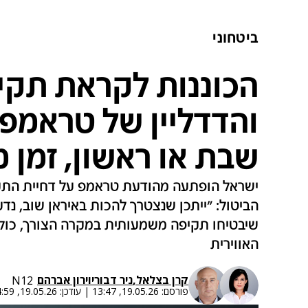
ביטחוני
הכוננות לקראת תקי
והדדליין של טראמפ 
שבת או ראשון, זמן מ
ישראל הופתעה מהודעת טראמפ על דחיית התקי
הביטול: "ייתכן שנצטרך להכות באיראן שוב, נדע
שיבטיחו תקיפה משמעותית במקרה הצורך, כול
האווירית
קרן בצלאל
,
ניר דבורי
ו
ירון אברהם
N12
פורסם:
19.05.26, 13:47
|
עודכן:
19.05.26, 14:59