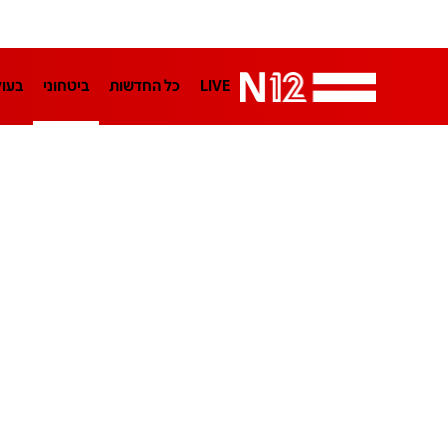
LIVE
כל החדשות
ביטחוני
בעו
LifeStyle
מדיני
בארץ
פלילי
הפודקאסטים
נוסבאום מקליד
TA