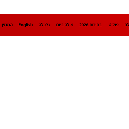
לם
פוליטי
בחירות 2026
מילה ביום
כלכלה
English
המגזין
חינוך
צרכנות
עיצוב ונדל"ן
TECH12
ספורט
פרשנות
בריאו
DA
תוכניות
דרושים חדשות 12
business