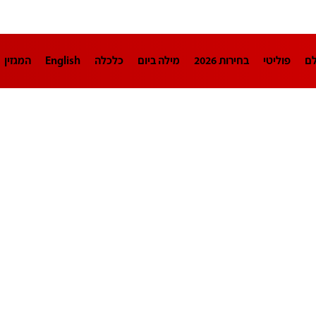
לם
פוליטי
בחירות 2026
מילה ביום
כלכלה
English
המגזין
חינוך
צרכנות
עיצוב ונדל"ן
TECH12
ספורט
פרשנות
בריאו
DA
תוכניות
דרושים חדשות 12
business