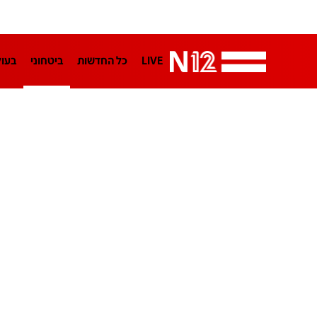
LIVE
כל החדשות
ביטחוני
בעו
LifeStyle
מדיני
בארץ
פלילי
הפודקאסטים
נוסבאום מקליד
TA