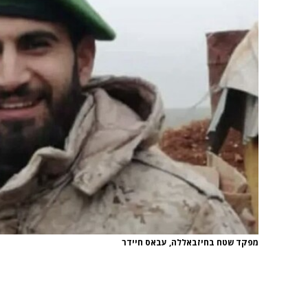
מפקד שטח בחיזבאללה, עבאס חיידר