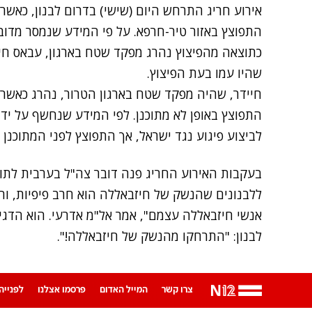
אירוע חריג התרחש היום (שישי) בדרום לבנון, כאשר
התפוצץ באזור טיר-חרפא. על פי המידע שנמסר מדובר
כתוצאה מהפיצוץ נהרג מפקד שטח בארגון, עבאס חי
שהיו עמו בעת הפיצוץ.
חיידר, שהיה מפקד שטח בארגון הטרור, נהרג כאשר
התפוצץ באופן לא מתוכנן. לפי המידע שנחשף על יד
לביצוע פיגוע נגד ישראל, אך התפוצץ לפני המתוכנן
בעקבות האירוע החריג פנה דובר צה"ל בערבית לתושב
ללבנונים שהנשק של חיזבאללה הוא חרב פיפיות, והו
אנשי חיזבאללה עצמם", אמר אל"מ אדרעי. הוא הדגי
לבנון: "התרחקו מהנשק של חיזבאללה!".
צרו קשר
המייל האדום
פרסמו אצלנו
לפנייה ב-App