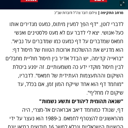
מרחב התקיפה
|
צילום: דובר צה"ל ודוברות שב"כ
לדברי לוטן, "דף הפך למעין מיתוס, כמעט מגדירים אותו
כעל-אנושי. יצא לי לדבר עם לא מעט פלסטינים ואנשי
חמאס שמדברים על דף כמעט כמו שמדברים על נביא".
הוא מדגיש את ההשלכות ארוכות הטווח של חיסול דף:
"בראייה קדימה, יש הבדל אדיר בין חיסול חוליית מחבלים
לבין חיסול מוקדי ידע כה משמעותיים. זה יפגע ביכולת
השיקום וההתעצמות העתידית של חמאס". לדבריו,
"מוחמד דף הוא אחד שייקח המון זמן, אם בכלל, עד
שיקום לו מחליף".
"שנאה תהומית ליהודים ותשע נשמות"
דף, שנולד כמוחמד דיאב אבראהים אל-מצרי, היה
מהראשונים להצטרף לחמאס. ב-1989 הוא נעצר על ידי
הרשויות הישראליות ונכלא למשך 16 חודשים בח'אן יונס.