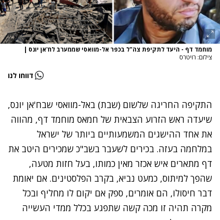
מוחמד דף - היעד לתקיפת צה"ל בכפר אל-מוואסי שממערב לח'אן יונס
|
צילום: רויטרס
דווחו לנו
התקיפה החריגה
שלשום (שבת) באל-מוואסי שבח'אן יונס
,
שיעדה ראש הזרוע הצבאית של חמאס מוחמד דף, מהווה
את אחד ההישגים המשמעותיים ביותר של ישראל
במלחמה בעזה. בכירים לשעבר בשב"כ שמכירים היטב את
דף מתארים איש אכזר מאין כמותו, בעל חזות מטעה,
שהפך למיתוס, כמעט נביא, בקרב הפלסטינים. אם יאומת
דבר חיסולו, הם אומרים, ספק אם יקום לו מחליף ובכל
מקרה תהיה זו מכה קשה שתפגע בכלל ממדי העשייה