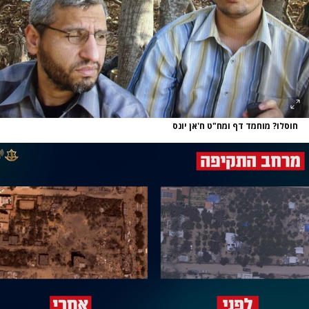
חוסלו? מוחמד דף ומח"ט ח'אן יונס