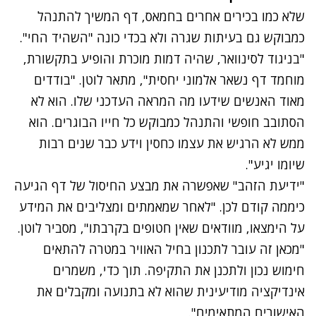
שלא כמו בכירים אחרים בחמאס, דף המשיך להתנהל
כמבוקש גם בעיתות שגרה ולא בכדי כונה "השהיד החי".
"בניגוד לסינוואר, שהיה דמות מוכרת והופיע בתקשורת,
מוחמד דף נשאר אלמוני יחסית", מתאר לוטן. "בודדים
מאוד האנשים שידעו מה המראה העדכני שלו. הוא לא
הסתובב חופשי והתנהל כמבוקש כל חייו הבוגרים. הוא
ממש לא הרגיש את עצמו כחסין וידע כבר שנים רבות
שיומו יגיע".
"ידיעת הזהב" שאפשרה את מבצע החיסול של דף הגיעה
כיממה קודם לכן. "לאחר שמאמתים ומצליבים את המידע
על הימצאו, מוודאים שאין חטופים בקרבתו", מסביר לוטן.
"מכאן זה עובר לתכנון בחיל האוויר במטרה להתאים
חימוש נכון ולתכנן את התקיפה. תוך כדי, משמרים
אינדיקציה מודיעינית שהוא לא בתנועה ומקבלים את
האישורים המתאימים".