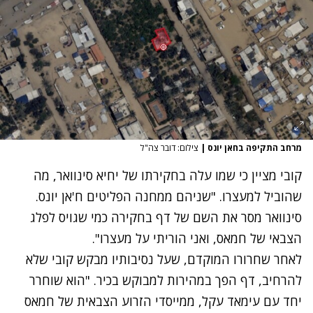
מרחב התקיפה בחאן יונס
|
צילום: דובר צה"ל
נתקלנו בבעיה
קובי מציין כי שמו עלה בחקירתו של יחיא סינוואר, מה
נסה שוב
שהוביל למעצרו. "שניהם ממחנה הפליטים ח'אן יונס.
סינוואר מסר את השם של דף בחקירה כמי שגויס לפלג
הצבאי של חמאס, ואני הוריתי על מעצרו".
לאחר שחרורו המוקדם, שעל נסיבותיו מבקש קובי שלא
להרחיב, דף הפך במהירות למבוקש בכיר. "הוא שוחרר
יחד עם עימאד עקל, ממייסדי הזרוע הצבאית של חמאס