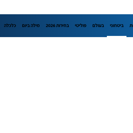
ת
ביטחוני
בעולם
פוליטי
בחירות 2026
מילה ביום
כלכלה
L
מדיני
בארץ
פלילי
חינוך
צרכנות
עיצוב ונדל"ן
TECH12
יבה
הפודקאסטים
נוסבאום מקליד
DATA
תוכניות
דרושים חדשו