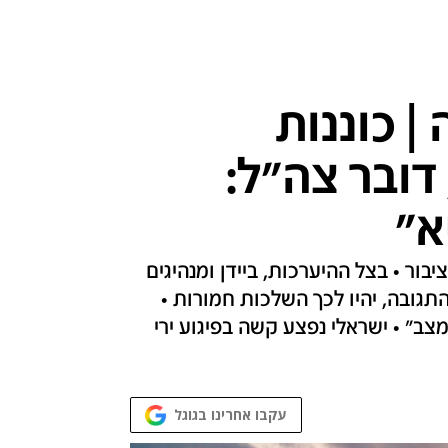
לחמה | כוננות
דובר צה"ל:
א"
יבור • בצל ההיערכות, ביידן ומנהיגים
גובה, יהיו לכך השלכות חמורות •
צב" • ישראלי נפצע קשה בפיגוע ירי
עקבו אחרינו בגוגל