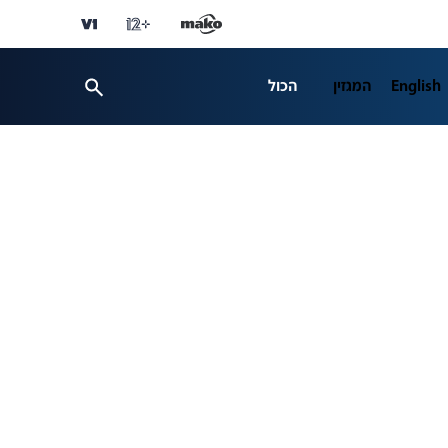
English
המגזין
הכול
ספורט
פרשנות
ת 12
business