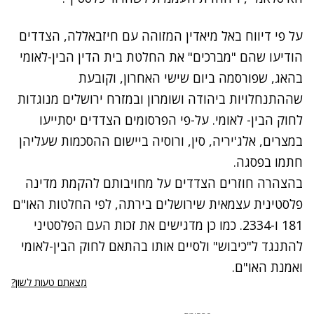
על פי דיווח באל מיאדין המזוהה עם חיזבאללה, הצדדים
הודיעו שהם "מברכים" את החלטת בית
הדין הבין-לאומי
בהאג,
שפורסמה ביום שישי האחרון, וקובעת
שההתנחלויות ביהודה ושומרון ובמזרח ירושלים מנוגדות
לחוק הבין- לאומי. על-פי הפרסומים הצדדים יסתייעו
במצרים, אלג'יריה, סין, ורוסיה ביישום ההסכמות שעליהן
חתמו בפסגה.
בהצהרה חוזרים הצדדים על מחויבותם להקמת מדינה
פלסטינית עצמאית שירושלים בירתה, לפי החלטות האו"ם
181 ו-2334. כמו כן מדגישים את זכות העם הפלסטיני
להתנגד ל"כיבוש" ולסיים אותו בהתאם לחוק הבין-לאומי
ואמנת האו"ם.
מצאתם טעות לשון?