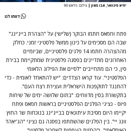
יחיא סינוואר, אבו מאזן
|
צילום: פלאש 90
דווחו לנו
פתח וחמאס חתמו הבוקר (שלישי) על "הצהרת בייג'ינג"
שבה הם מסכימים על כינון ממשל פלסטיני זמני. כחלק
מההצהרה חתמו 14 פלגים פלסטיניים, שביומיים
האחרונים מתדיינים
בפסגה פלסטינית שמתקיימת בבירת
סין
, כי הם מתחייבים "לסיים את הפילוג הלאומי
הפלסטיני". עוד קראו הצדדים: "יש להתאחד לאומית - כדי
להתנגד לתוקפנות הישראלית ועצירת רצח העם".
בתקשורת בסין מדווחים: "בתום שלושה ימים של שיחות
פיוס - נציגי הפלגים הפלסטיניים בראשות חמאס ופתח
יקיימו היום מסיבת עיתונאים בבייג'ינג בנוכחות שר החוץ
וונג יי". בין הפלגים שהשתתפו בפסגה גם נציגי "הג'יאהד
האיסלאמי", ו"החזית העממית לשחרור פלסטין".