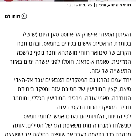
רווחי מושתהא, ארכיון
|
צילום: חדשות 12
דווחו לנו
העיתון הסעודי א-שרק אל-אווסט טען היום (שישי)
בכותרת הראשית: אישים בכירים בחמאס, ובהם
חברו
הקרוב של סינוואר
רווחי מושתהא וחבר נוסף בלשכה
המדינית, סאמח א-סראג', חוסלו לפני עשרה ימים באזור
התעשייה של עזה.
יחד עמם נהרגו גם המפקדים הצבאיים עבד אל-האדי
סיאם, קצין המודיעין של חטיבת עזה ומפקד ביחידת
הנוח'בה, סאמי עודה, מבכירי המודיעין הכללי, ומוחמד
חדיד, ממפקדי הכוח הרקטי בעזה.
לפי הדיווח, הלוויותיהם נערכו אמש. לוחמי חמאס
שנשלחו למנהרה מתו משאיפת הגז של הטילים. אותה
מנהרה כבר נתקפה בעבר אך שופצה בחלקה עד שפוצצה