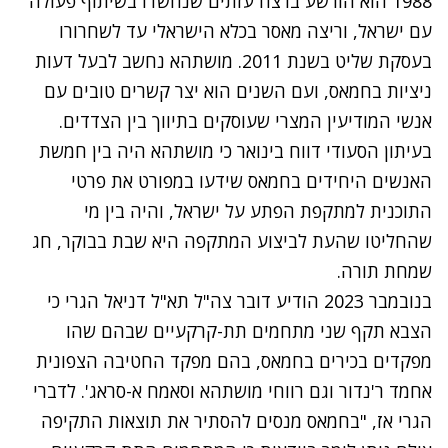
1988 הוא הורשע ברצח עזתים שנחשדו בשיתוף פעולה
עם ישראל, וריצה מאסר בכלא הישראלי עד לשחרורו
בעסקת שליט בשנת 2011. מושתהא נחשב לבעל דעות
ניציות בחמאס, ועם השנים הוא יצר קשרים טובים עם
אנשי המודיעין המצרי שעוסקים בתיווך בין הצדדים.
בעיתון הסעודי דווח בינואר כי
מושתהא היה בין חמשת
האנשים היחידים בחמאס
שידעו במפורט את פרטי
התוכנית למתקפת הפתע על ישראל, והיה בין מי
שהחליטו שהעת לביצוע המתקפה היא שבת בבוקר, חג
שמחת תורה.
בנובמבר 2023 הודיע דובר צה"ל תא"ל דניאל הגרי כי
הצבא תקף שני מתחמים תת-קרקעיים
שבהם שהו
מפקדים בכירים בחמאס, בהם מפקד החטיבה הצפונית
אחמד ר'נדור וגם רווחי מושתהא וסאמח א-סראג'. לדברי
הגרי אז, "בחמאס מנסים להסתיר את תוצאות התקיפה