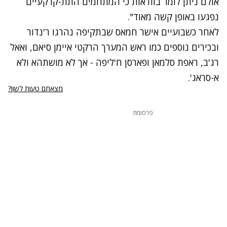
אולם ניתן לומר בוודאות כי המתחמים התת-קרקעיים
נפגעו באופן קשה מאוד".
לאחר כשבועיים
אישר חמאס שבתקיפה נהרגו ר'נדור
ובכירים נוספים כמו ראש המערך הרקטי איימן סיאם, ואאל
רג'ב, ראפת סלמאן ופארסן ח'ליפה - אך לא מושתהא ולא
א-סראג'.
מצאתם טעות לשון?
פרסומת