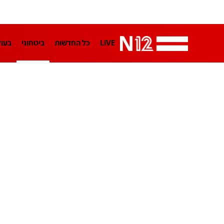
LIVE
כל החדשות
ביטחוני
בעו
LifeStyle
מדיני
בארץ
פלילי
הפודקאסטים
נוסבאום מקליד
TA