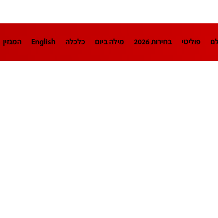
לם
פוליטי
בחירות 2026
מילה ביום
כלכלה
English
המגזין
חינוך
צרכנות
עיצוב ונדל"ן
TECH12
ספורט
פרשנות
בריאו
DA
תוכניות
דרושים חדשות 12
business