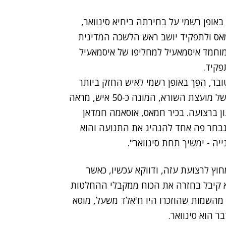
אופן רשמי על בחירתה ביחיא סינוואר,
ס ולתפקיד יושב ראש הלשכה המדינית
 על בחירת חמאס במוחמד איסמאעיל למחליפו של איסמאעיל
פקיד.
 סינוואר, אחד מאדרכילי טבח 7 באוקטובר, הפך באופן רשמי לאיש החזק ביותר
. ההחלטה של מועצת השורא, המונה כ-50 איש, מראה
ן ברצועה. בכיר חמאס, אוסאמה חמדאן
 נבחר פה אחד להנהיג את התנועה והוא
ה - ימשיך תחת סינוואר".
ץ לרצועת עזה, ודווקא עכשיו, כאשר
א קיבל בחזרה את הכוח ממקבלי ההחלטות
 מהשמות שהוזכרו היו ח'אלד משעל, מוסא
ר הוא סינוואר.