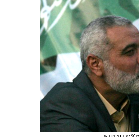
חאטיב