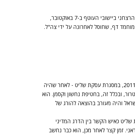
סינוואר, שמכונה אבו אבראהים, היה ממובילי הטבח הרצחני ביישובי העוטף ב-7 באוקטובר,
מוחמד דף, שחוסל לאחרונה על ידי צה"ל.
סינוואר ישב 23 שנים בכלא הישראלי ושוחרר בשנת 2011, במסגרת עסקת שליט - לאחר שהיה
ור, ובכלל זה, בחטיפת נחשון וקסמן. הוא
ראל והיה מעורב בהוצאה להורג של
שליט כאיש הקשר בין הדרג המדיני
אני. זמן קצר לאחר מכן, הוא כבר נחשב