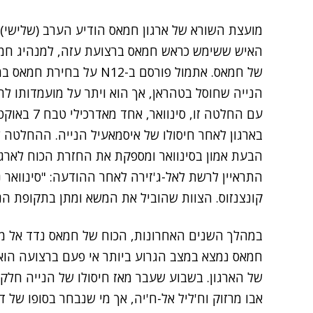
מועצת השורא של ארגון חמאס הודיע הערב (שלישי) ב
האיש ששימש כראש חמאס ברצועת עזה, למנהיג חמא
של חמאס. אתמול פורסם ב-N12
הנייה שחוסל בטהראן, אך הוא ויתר על מועמדותו לת
עם החלטה זו,
בארגון לאחר
חיסולו של איסמאעיל הנייה
הבעת אמון בסינוואר ומספקת את החזרת הכוח לארגו
התראיין לרשת לאל-ג'זירה לאחר ההודעה: "סינוואר
קונצנזוס. הצוות שהוביל את המשא ומתן בתקופת הניי
במהלך השנים האחרונות, הכוח של חמאס נדד אל מחו
חמאס נמצא במצב הגרוע ביותר אי פעם ברצועה הו
של הארגון. בשבוע שעבר מאז חיסולו של הנייה חלק
אבו מרזוק וח'ליל אל-ח'יה, אך מי שנבחר בסופו של דב