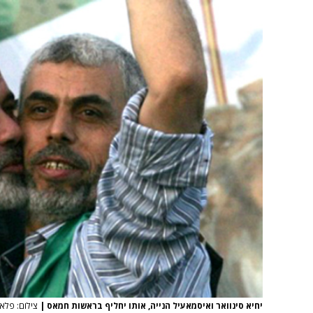
יחיא סינוואר ואיסמאעיל הנייה, אותו יחליף בראשות חמאס
|
צילום: פלאש 90 / עבד ראחים 