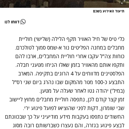
תיעוד האירוע בשכם
דווחו לנו
כלי טיס של חיל האוויר תקף הלילה (שלישי) חוליית
מחבלים במחנה הפליטים נור א-שמס סמוך לטולכרם.
כוחות צה"ל עקבו אחרי חוליית המחבלים, ארבו להם
ותקפו אותם מהאוויר בזמן שאלו הניחו מטעני חבלה.
הפלסטינים מדווחים על 4 הרוגים בתקיפה. המארב
התבצע כ-100 מטר מהמקום שבו נהרג ביום שני רס"ל
(במיל')
יהודה גטו לאחר שעלה על מטע
ן.
זמן קצר קודם לכן, נתפסה חוליית מחבלים מחוץ ליישוב
שבי שומרון, דקות לפני שהוציאו לפועל פיגוע ירי.
החשודים נתפסו בעקבות מידע מודיעיני על כך שבכוונתם
לבצע פיגוע בגזרה, והם נעצרו כשברשותם רובה מסוג