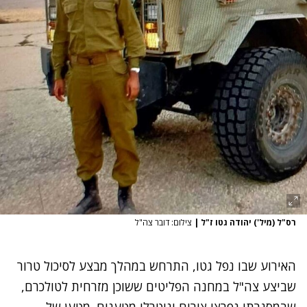
רס"ל (מיל') יהודה גטו ז"ל
|
צילום: דובר צה"ל
האירוע שבו נפל גטו, התרחש במהלך מבצע לסיכול טרור
שביצע צה"ל במחנה הפליטים ששוכן מזרחית לטולכרם,
שבמסגרתו נפרצו צירים ונוטרלו מטענים. מטען של