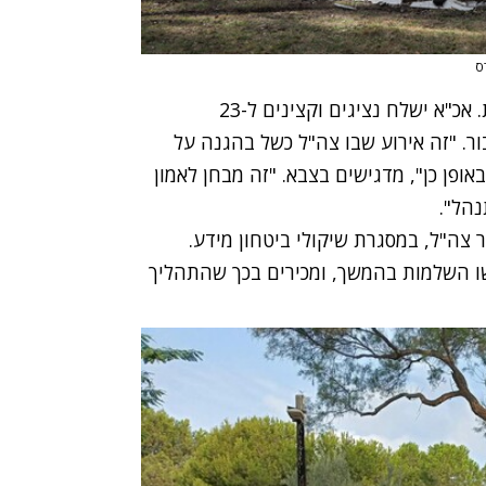
ס
לפי הצבא, התחקיר יוצג תחילה למשפחות ולקהילות. אכ"א ישלח נציגים וקצינים ל-23
ר. "זה אירוע שבו צה"ל כשל בהגנה על
אופן כן", מדגישים בצבא. "זה מבחן לאמון
נהל".
 צה"ל, במסגרת שיקולי ביטחון מידע.
דרשו השלמות בהמשך, ומכירים בכך שהתהליך