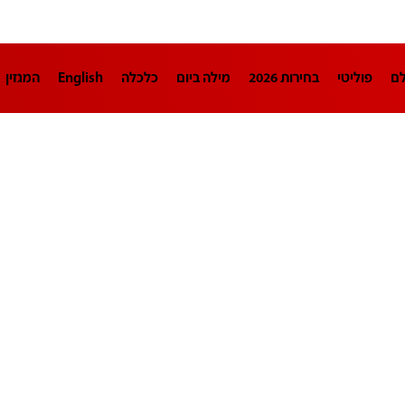
לם
פוליטי
בחירות 2026
מילה ביום
כלכלה
English
המגזין
חינוך
צרכנות
עיצוב ונדל"ן
TECH12
ספורט
פרשנות
בריאו
DA
תוכניות
דרושים חדשות 12
business