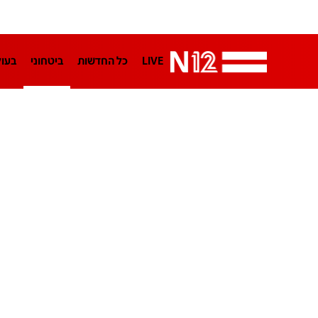
LIVE
כל החדשות
ביטחוני
בעו
LifeStyle
מדיני
בארץ
פלילי
הפודקאסטים
נוסבאום מקליד
TA