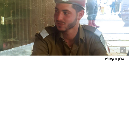
אלון סקאג'יו