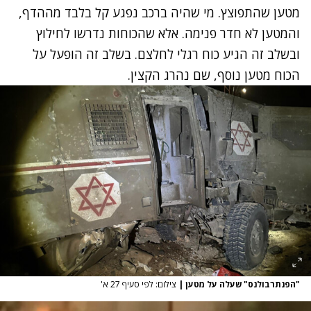
נסה שוב
מטען שהתפוצץ. מי שהיה ברכב נפגע קל בלבד מההדף,
והמטען לא חדר פנימה. אלא שהכוחות נדרשו לחילוץ
ובשלב זה הגיע כוח רגלי לחלצם. בשלב זה הופעל על
הכוח מטען נוסף, שם נהרג הקצין.
"הפנתרבולנס" שעלה על מטען
|
צילום: לפי סעיף 27 א'