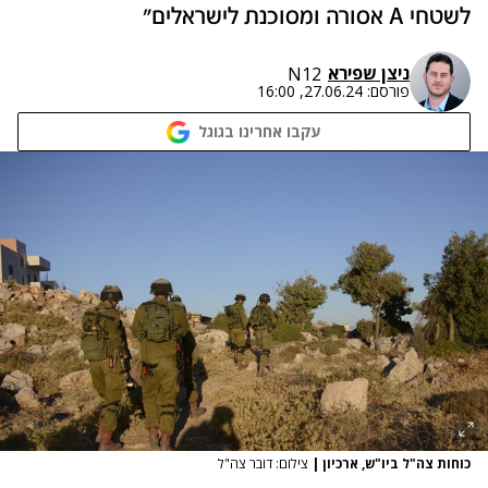
לשטחי A אסורה ומסוכנת לישראלים"
ניצן שפירא
N12
פורסם:
27.06.24, 16:00
עקבו אחרינו בגוגל
כוחות צה"ל ביו"ש, ארכיון
|
צילום: דובר צה"ל