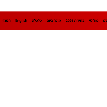
לם
פוליטי
בחירות 2026
מילה ביום
כלכלה
English
המגזין
חינוך
צרכנות
עיצוב ונדל"ן
TECH12
ספורט
פרשנות
בריאו
DA
תוכניות
דרושים חדשות 12
business