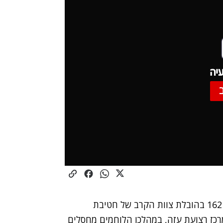
יה
דובר צה"ל הודיע כי הלילה (בין ראשון לשני), אוגדה 162 בהובלת צוות הקרב של חטיבת
רכז רצועת עזה, במהלכו הלוחמים מחסלים