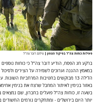
פעילות כוחות צה"ל בפיקוד הצפון
|
צילום: דובר צה"ל
ברקע חג הפסח, הודיע דובר צה"ל כי כוחות נוספים פ
במאמץ ההגנה וערוכים לשמירה על הצירים ולסיכול טר
הלילה 13 מבוקשים בחטיבות המרחביות השונות
באזור בנימין לאיתור המחבל שרצח את בנימין אחימאיר ז"ל ב-12.04 -
בשעה זו, כוחות צה"ל פועלים בחברון, שם נמצאים 
יותר היום בירושלים - ומתחקרים גורמים החשודים ב