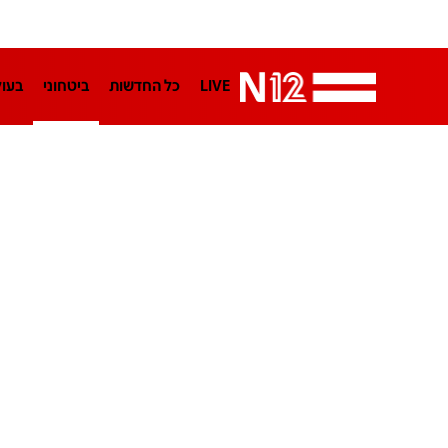
LIVE
כל החדשות
ביטחוני
בעו
LifeStyle
מדיני
בארץ
פלילי
הפודקאסטים
נוסבאום מקליד
TA