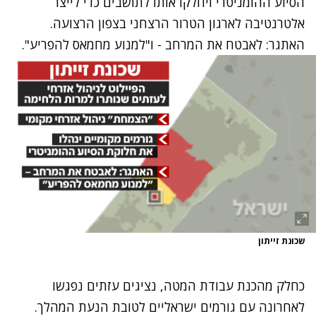
הסיוע ההומניטרי ויחלקו אותו לתושבים כדי לייצר
אלטרנטיבה לארגון הטרור הרצחני בצפון הרצועה.
האתגר: לאבטח את המרחב - ו"למנוע מחמאס להפריע".
שכונת זייתון
כחלק מהכנת עבודת המטה, נציגים עזתים נפגשו
לאחרונה עם גורמים ישראליים לטובת הנעת המהלך.