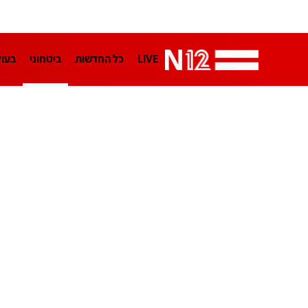
LIVE
כל החדשות
ביטחוני
בעו
LifeStyle
מדיני
בארץ
פלילי
הפודקאסטים
נוסבאום מקליד
TA