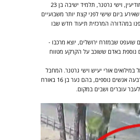
רב סמל במילואים אורי יעיש, לוחם מילואים בן 27 ממודיעין, וישי גרטנר, תלמיד ישיבה בן 23
שאירע ביום שישי לפני קצת יותר משבועיים
פנו במהדורה המרכזית תיעוד חדש שבו
 שועפט שבמזרח ירושלים, יוצא מרכבו -
ם נוספת באדם ששוכב על הקרקע מטווח
במילואים אורי יעיש וישי גרטנר. המחבל
ממשיך בירי קטלני לעבר תחנת האוטובוס - ופוצע ארבעה אנשים נוספים, בהם נער בן 16 באורח
 לעבר עוברים ושבים במקום.