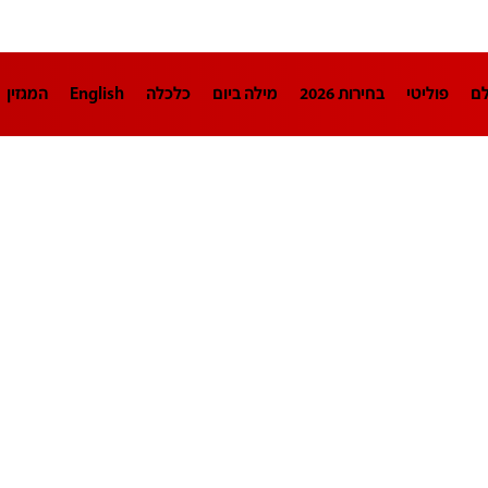
לם
פוליטי
בחירות 2026
מילה ביום
כלכלה
English
המגזין
חינוך
צרכנות
עיצוב ונדל"ן
TECH12
ספורט
פרשנות
בריאו
DA
תוכניות
דרושים חדשות 12
business