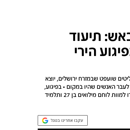
אש: תיעוד
יגוע הירי
יטים שועפט שבמזרח ירושלים, יוצא
עבר האנשים שהיו במקום • בפיגוע,
שאירע ביום שישי לפני קצת יותר משבועיים, נורו למוות לוחם מילואים בן 27 ותלמיד
עקבו אחרינו בגוגל