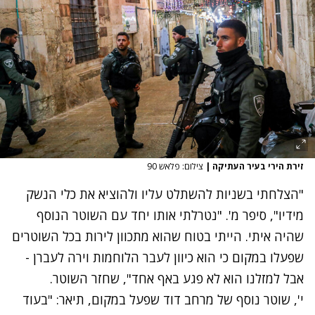
זירת הירי בעיר העתיקה
|
צילום: פלאש 90
נתקלנו בבעיה
"הצלחתי בשניות להשתלט עליו ולהוציא את כלי הנשק
נסה שוב
מידיו", סיפר מ'. "נטרלתי אותו יחד עם השוטר הנוסף
שהיה איתי. הייתי בטוח שהוא מתכוון לירות בכל השוטרים
שפעלו במקום כי הוא כיוון לעבר הלוחמות וירה לעברן -
אבל למזלנו הוא לא פגע באף אחד", שחזר השוטר.
י', שוטר נוסף של מרחב דוד שפעל במקום, תיאר: "בעוד