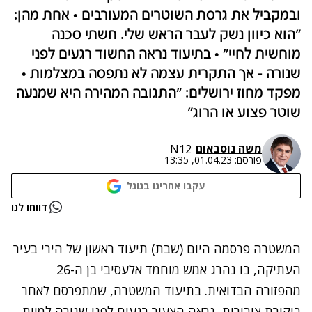
ובמקביל את גרסת השוטרים המעורבים • אחת מהן:
"הוא כיוון נשק לעבר הראש שלי. חשתי סכנה
מוחשית לחיי" • בתיעוד נראה החשוד רגעים לפני
שנורה - אך התקרית עצמה לא נתפסה במצלמות •
מפקד מחוז ירושלים: "התגובה המהירה היא שמנעה
שוטר פצוע או הרוג"
משה נוסבאום
N12
פורסם:
01.04.23, 13:35
עקבו אחרינו בגוגל
נתקלנו בבעיה
דווחו לנו
נסה שוב
המשטרה פרסמה היום (שבת) תיעוד ראשון של הירי בעיר
העתיקה, בו
נהרג אמש מוחמד אלעסיבי בן ה-26
מהפזורה הבדואית
. בתיעוד המשטרה, שמתפרסם לאחר
ביקורת ציבורית, נראה הצעיר רגעים לפני שנורה למוות.