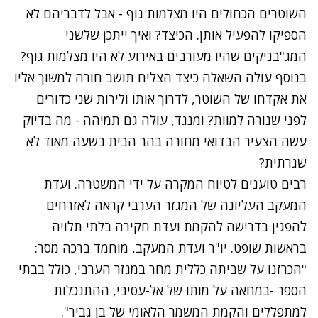
השוטרים הכחולים היו מצלמות גוף - אבל לדבריהם לא
הספיקו להפעיל אותן. הכיצד? ואיך ייתכן שלשני
המג"בניקים שהיו מעורבים באירוע לא היו מצלמות גוף?
בנוסף עולה השאלה כיצד הצליח תושב חורה למשוך אליו
את אקדחו של השוטר, לדרוך אותו ולירות שני כדורים
לפני שנורה למוות? ומנגד, עולה גם תמיהה - מה בדיוק
עשה הצעיר הבדואי מחורה בהר הבית בשעה מאוד לא
שגרתית?
רבים טוענים לטיוח המקרה על ידי המשטרה. ועדת
המעקב העליונה של המגזר הערבי קראה לאזרחים
להפגין בדרישה להקמת ועדת חקירה בלתי תלויה
בראשות שופט. יו"ר ועדת המעקב, מוחמד ברכה מסר:
"הכרזנו על שביתה כללית מחר במגזר הערבי, כולל בבתי
הספר -במחאה על מותו של אל-עסיבי, ההתנכלות
למתפללים והקמת המשמר הלאומי של בן גביר".