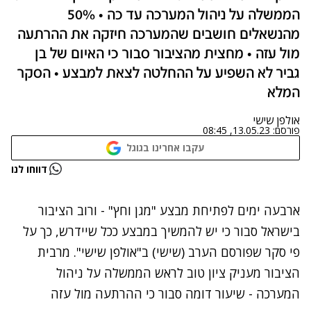
הממשלה על ניהול המערכה עד כה • 50%
מהנשאלים חושבים שהמערכה חיזקה את ההרתעה
מול עזה • מחצית מהציבור סבור כי האיום של בן
גביר לא השפיע על ההחלטה לצאת למבצע • הסקר
המלא
אולפן שישי
פורסם:
13.05.23, 08:45
עקבו אחרינו בגוגל
נתקלנו בבעיה
דווחו לנו
נסה שוב
ארבעה ימים לפתיחת מבצע "מגן וחץ" - ורוב הציבור
בישראל סבור כי יש להמשיך במבצע ככל שיידרש, כך על
פי סקר שפורסם הערב (שישי) ב"אולפן שישי". מרבית
הציבור מעניק ציון טוב לראש הממשלה על ניהול
המערכה - שיעור דומה סבור כי ההרתעה מול עזה