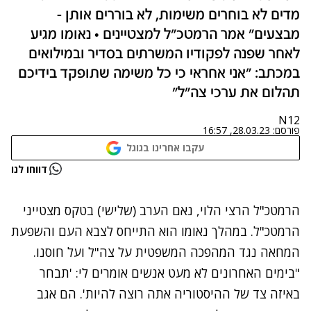
מדים לא בוחרים משימות, לא בוררים אותן -
מבצעים" אמר הרמטכ"ל למצטיינים • נאומו מגיע
לאחר שפנה לפקודיו המשרתים בסדיר ובמילואים
במכתב: "אני אחראי כי כל משימה שתופקד בידיכם
תהלום את ערכי צה"ל"
N12
פורסם:
28.03.23, 16:57
עקבו אחרינו בגוגל
נתקלנו בבעיה
דווחו לנו
נסה שוב
הרמטכ"ל הרצי הלוי, נאם הערב (שלישי) בטקס מצטייני
הרמטכ"ל. במהלך נאומו הוא התייחס לצבא העם והשפעת
המחאה נגד המהפכה המשפטית על צה"ל ועל חוסנו.
"בימים האחרונים לא מעט אנשים אומרים לי: 'תבחר
באיזה צד של ההיסטוריה אתה רוצה להיות'. הם אגב