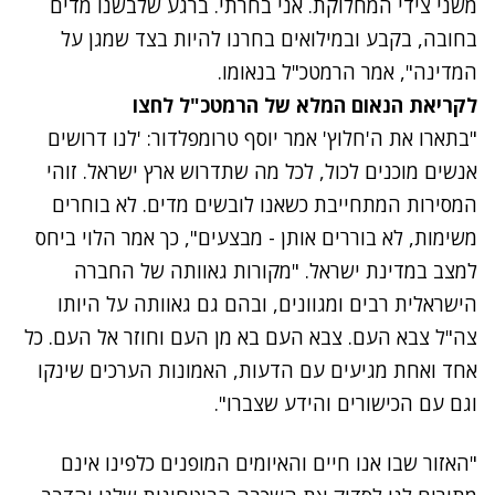
משני צידי המחלוקת. אני בחרתי. ברגע שלבשנו מדים
בחובה, בקבע ובמילואים בחרנו להיות בצד שמגן על
המדינה", אמר הרמטכ"ל בנאומו.
לקריאת הנאום המלא של הרמטכ"ל לחצו
"בתארו את ה'חלוץ' אמר יוסף טרומפלדור: 'לנו דרושים
אנשים מוכנים לכול, לכל מה שתדרוש ארץ ישראל. זוהי
המסירות המתחייבת כשאנו לובשים מדים. לא בוחרים
משימות, לא בוררים אותן - מבצעים", כך אמר הלוי ביחס
למצב במדינת ישראל. "מקורות גאוותה של החברה
הישראלית רבים ומגוונים, ובהם גם גאוותה על היותו
צה"ל צבא העם. צבא העם בא מן העם וחוזר אל העם. כל
אחד ואחת מגיעים עם הדעות, האמונות הערכים שינקו
וגם עם הכישורים והידע שצברו".
"האזור שבו אנו חיים והאיומים המופנים כלפינו אינם