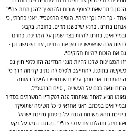
מתירים לנו לסדוק את השכבה הביטחונית שלנו והדבר
הנכון ביתר שאת לצופף שורות ולהמשיך להגן תחת צה"ל
אחד - כך היה וכך יהיה", הוסיף הרמטכ"ל. "אני בחרתי, כי
אנחנו בחרנו, ברגע שלבשנו מדים, בחובה, בקבע
ובמילואים, בחרנו להיות בצד שמגן על המדינה. בחרנו
להיות אלה שמאפשרים כאן את החיים, את השגשוג וכן -
גם את הזכות להיות חלוקים".
"זו המצוינות שלנו להיות מגני המדינה הזו כלפי חוץ גם
כשקשה בתוכנו, להתייצב ולפלס לה נתיב קדימה דרך כל
המהמורות. אני סומך עליכם שתמשיכו לפעול באותה
הרוח וגאה בכם על העשייה", סיים הרמטכ"ל.
נאומו מגיע לאחר שאתמול פנה לפקודיו המשרתים בסדיר
ובמילואים במכתב:
"אני אחראי כי כל משימה שתופקד
בידיכם תהא משימת הגנה על ביטחון מדינת ישראל
ואזרחיה, ותהלום את ערכי צה"ל". מכתבו הגיע על רקע