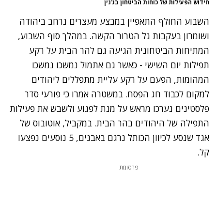
חידוש הפעילות של כוחות הביטחון בג'נין
נתקלנו בבעיה
השבוע החולף התאפיין במבצע מעצרים נרחב ביהודה
נסה שוב
ושומרון בעקבות גל הטרור הקשה. במהלך סוף השבוע,
המתיחות הביטחונית הגיעה גם להר הבית על רקע
תפילות יום השישי - כאשר גם אתמול נמשכו
נמשכו
המהומות
, הפעם על רקע עליית מתפללים ליהודים
למקום לכבוד חג הפסח. במשטרה אמרו כי פורעי סדר
פלסטינים נערכו מראש על מנת לפגוע ולשבש את פעילות
התפילה של היהודים בהר הבית. במקביל, אוטובוס של
אגד שנסע לכיוון הכותל נרגם באבנים, 5 נוסעים נפצעו
קל.
נתקלנו בבעיה
פרסומת
נסה שוב