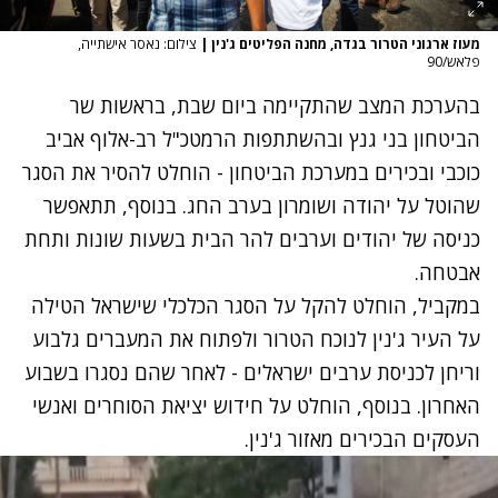
מעוז ארגוני הטרור בגדה, מחנה הפליטים ג'נין
|
צילום: נאסר אישתייה,
פלאש/90
בהערכת המצב שהתקיימה ביום שבת, בראשות שר
הביטחון בני
גנץ
ובהשתתפות הרמטכ"ל רב-אלוף אביב
כוכבי ובכירים במערכת הביטחון - הוחלט
להסיר את
הסגר
שהוטל על יהודה ושומרון
בערב החג. בנוסף, תתאפשר
כניסה של יהודים וערבים להר הבית בשעות שונות ותחת
אבטחה.
במקביל, הוחלט להקל על הסגר הכלכלי שישראל הטילה
על העיר ג'נין לנוכח הטרור ולפתוח את המעברים גלבוע
וריחן לכניסת ערבים ישראלים - לאחר שהם נסגרו בשבוע
האחרון. בנוסף, הוחלט על חידוש יציאת הסוחרים ואנשי
העסקים הבכירים מאזור ג'נין.