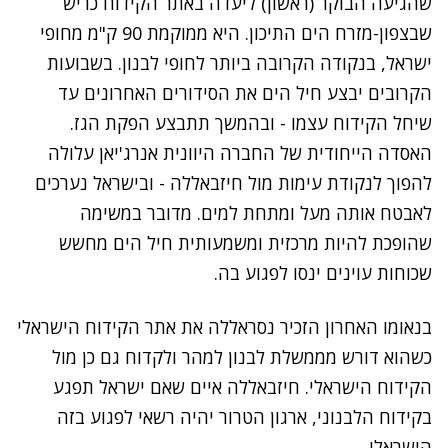
שהגיעה הבוקר (ראשון) ליעדה באתר הקידוח כריש
שבצפון-מזרח הים התיכון. היא ממוקמת 90 ק"מ מחופי
ישראל, בנקודה הקרובה ביותר לחופי לבנון. בשבועות
הקרובים יבצע חיל הים את הסידורים האחרונים עד
שיחל הקידוח עצמו - ובהמשך תתבצע הפקת הגז.
האסדה הייחודית של החברה היוונית אנרג'יאן עלולה
להפוך לנקודת עימות מול חיזבאללה - ובישראל נערכים
לאבטח אותה מעל ומתחת למים. מדובר במשימה
שהופכת להיות מרכזית ומשמעותית חיל הים מחשש
שכוחות עוינים ינסו לפגוע בה.
בנאומו האחרון הזכיר נסראללה את אתר הקידוח הישראלי
כשהוא דורש מממשלת לבנון למהר ולקדוח גם כן מול
הקידוח הישראלי. חיזבאללה איים שאם ישראל תפגע
בקידוח הלבנוני, ארגון הטרור יהיה רשאי לפגוע בזה
הישראלי.