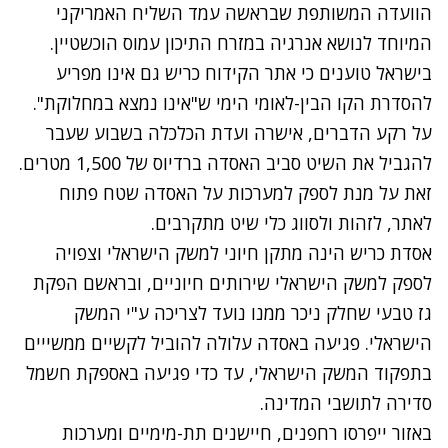
הוועדה המשותפת שבראשה עמד השליח האמריקני
המיוחד לנושא אנרגיה במזרח התיכון עמוס הוכשטיין.
בישראל טוענים כי אתר הקידוח כריש גם אינו מפריע
להסדרת הקו הבין-לאומי הימי ש"אינו נמצא במחלוקת".
על רקע הדברים, אישרה ועדת הכלכלה בשבוע שעבר
להגביל את השיט סביב האסדה ברדיוס של 1,500 מטרים.
זאת על מנת לספק למערכות על האסדה שטח פתוח
לאתר, לזהות ולסווג כלי שיט מתקרבים.
אסדת כריש הינה מתקן חיוני למשק הישראלי וצפויה
לספק למשק הישראלי שירותים חיוניים, ובראשם הפקת
גז טבעי שחלק ניכר ממנו נועד לצריכה ע"י המשק
הישראלי. פגיעה באסדה עלולה להוביל לקשיים ממשייים
בתפקוד המשק הישראלי, עד כדי פגיעה באספקת חשמל
סדירה לתושבי המדינה.
באזור ייפרסו רחפנים, חיישנים תת-מימיים ומערכות