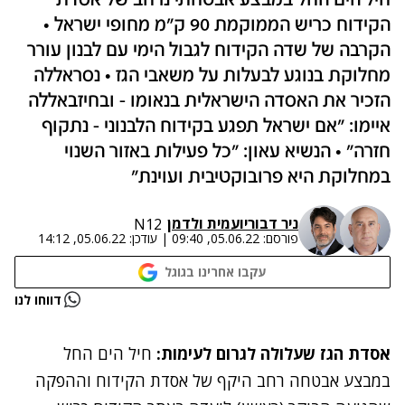
חיל הים החל במבצע אבטחתי נרחב של אסדת
הקידוח כריש הממוקמת 90 ק"מ מחופי ישראל •
הקרבה של שדה הקידוח לגבול הימי עם לבנון עורר
מחלוקת בנוגע לבעלות על משאבי הגז • נסראללה
הזכיר את האסדה הישראלית בנאומו - ובחיזבאללה
איימו: "אם ישראל תפגע בקידוח הלבנוני - נתקוף
חזרה" • הנשיא עאון: "כל פעילות באזור השנוי
במחלוקת היא פרובוקטיבית ועוינת"
ניר דבורי
ו
עמית ולדמן
N12
פורסם:
05.06.22, 09:40
|
עודכן:
05.06.22, 14:12
עקבו אחרינו בגוגל
נתקלנו בבעיה
דווחו לנו
נסה שוב
אסדת הגז שעלולה לגרום לעימות:
חיל הים החל
במבצע אבטחה רחב היקף של אסדת הקידוח וההפקה