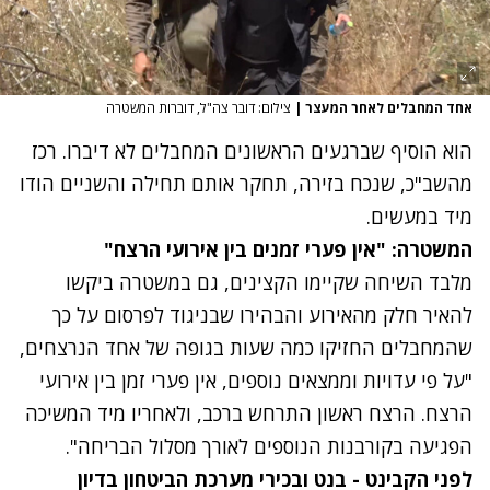
אחד המחבלים לאחר המעצר
|
צילום: דובר צה"ל, דוברות המשטרה
נתקלנו בבעיה
הוא הוסיף שברגעים הראשונים המחבלים לא דיברו. רכז
נסה שוב
מהשב"כ, שנכח בזירה, תחקר אותם תחילה והשניים הודו
מיד במעשים.
המשטרה: "אין פערי זמנים בין אירועי הרצח"
מלבד השיחה שקיימו הקצינים, גם במשטרה ביקשו
להאיר חלק מהאירוע והבהירו שבניגוד לפרסום על כך
שהמחבלים החזיקו כמה שעות בגופה של אחד הנרצחים,
"על פי עדויות וממצאים נוספים, אין פערי זמן בין אירועי
הרצח. הרצח ראשון התרחש ברכב, ולאחריו מיד המשיכה
הפגיעה בקורבנות הנוספים לאורך מסלול הבריחה".
לפני הקבינט - בנט ובכירי מערכת הביטחון בדיון