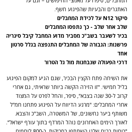
המחבלים, סיפרו על מאמצי החיפושים – וגם על
האתגרים והבעיות שהפיגוע חשף.
סיקור N12 על לכידת המחבלים
שלב אחר שלב - כך נתפסו המחבלים
בכיר לשעבר בשב"כ מסביר מדוע המחבל קיבל סיגריה
פרשנות: הגבורה של המחבלים התנפצה בגלל סרטון
אחד
דרכי הפעולה שנבחנות מול גל הטרור
את השיחה פתח הקצין הבכיר, שגם הגיע למקום הפיגוע
בליל חמישי. "זו הזירה הקשה ביותר שראיתי, גם אחרי
קרוב ל-30 שנה בצבא", סיפר, והחל לפרט על המצוד
אחרי המחבלים: "מרגע הדיווח על הפיגוע פתחנו חמ"ל
משותף ביער נחשונים, של המשטרה, השב"כ והצבא.
לאורך הימים האחרונים נוהל המרדף בתוך עורף ישראל".
"כוחות רבים שלנו השתתפו בסריקות, כ-800 לוחמים