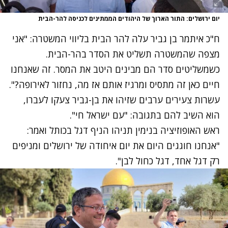
יום ירושלים: התור הארוך של היהודים הממתינים לכניסה להר-הבית
ח"כ איתמר בן גביר עלה להר הבית בליווי המשטרה: "אני
מצפה שהמשטרה תשליט את הסדר בהר-הבית.
כשמשליטים סדר הם מבינים היטב את המסר. זה שאנחנו
חיים כאן זה מתסיס ומרגיז אותם אז מה, נחזור לאירופה?".
עשרות צעירים ערבים שזיהו את בן-גביר צעקו לעברו,
הוא השיב להם בתגובה: "עם ישראל חי".
ראש האופוזיציה בנימין תניהו הניף דגל בכותל ואמר:
"אנחנו חוגגים היום את יום איחודה של ירושלים ומניפים
רק דגל אחד, דגל כחול לבן".