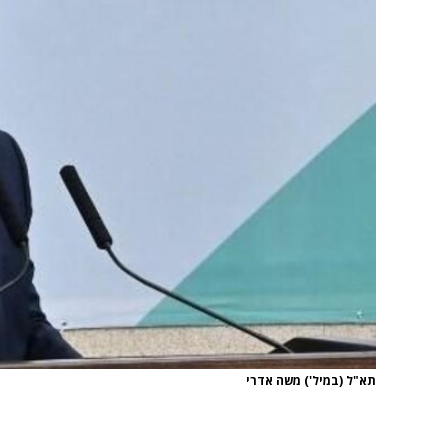
תא"ל (במיל') משה אדרי