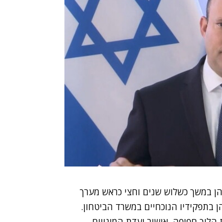
בדרגת תת-אלוף, כיהן במשך כשלוש שנים וחצי כראש מערך
 אטומית והחל משנת 2015 הוא מכהן בתפקידיו הנוכחיים במשרד הביטחון.
ש יולי 2022, לאחר השלמת הליך חפיפה, אישור ועדת המינויים