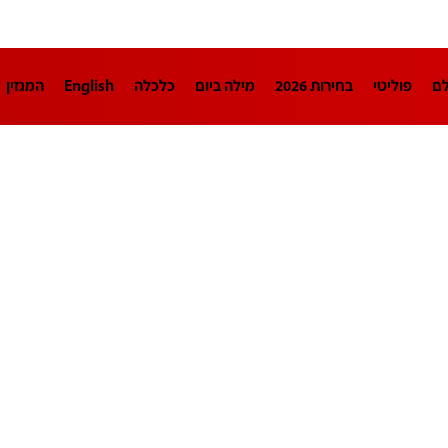
לם
פוליטי
בחירות 2026
מילה ביום
כלכלה
English
המגזין
חינוך
צרכנות
עיצוב ונדל"ן
TECH12
ספורט
פרשנות
בריאו
DA
תוכניות
דרושים חדשות 12
business