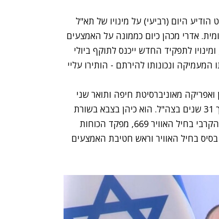
ודיע היום (רביעי) על מינויו של תא"ל
ומית. אדרי מכהן כיום כממונה על האמצעים
מינויו לתפקיד החדש ייכנס לתוקף ביולי
תו המעמיקה ונכונותו להירתם - הותירו עליי
התיכון ואפריקה מאוניברסיטת חיפה ותואר שני
במדיניות ציבורית מאוניברסיטת בר אילן, שירת לאורך 31 שנים בצה"ל. הוא כיהן בצבא בשורת
תפקידים בכירים, בהם מפקד יחידת החילוץ והפינוי הקרבי בחיל האוויר 669, מפקד הכוחות
ידות 669 ושלד"ג), מפקד בסיס בחיל האוויר וראש חטיבת האמצעים