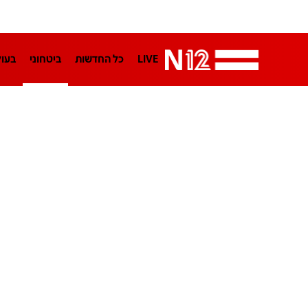
LIVE
כל החדשות
ביטחוני
בעו
LifeStyle
מדיני
בארץ
פלילי
הפודקאסטים
נוסבאום מקליד
TA