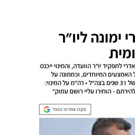
 ימונה ליו"ר
מית
י לתפקיד יו"ר הוועדה, והמינוי ייכנס
 כממונה על האמצעים המיוחדים, וכממונה על
ההתגוננות במשרד הביטחון, זאת לאחר שירות של 31 שנים בצה"ל • רה"מ על המינוי:
הירתם - הותירו עליי רושם עמוק"
עקבו אחרינו בגוגל