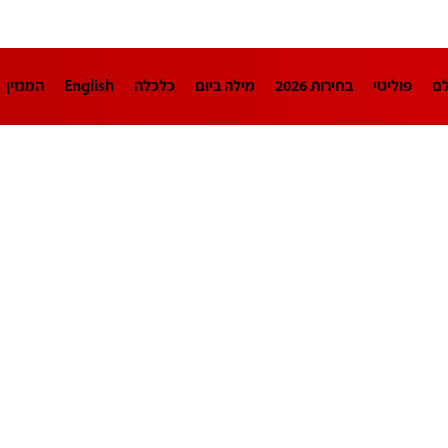
לם
פוליטי
בחירות 2026
מילה ביום
כלכלה
English
המגזין
חינוך
צרכנות
עיצוב ונדל"ן
TECH12
ספורט
פרשנות
בריאו
DA
תוכניות
דרושים חדשות 12
business