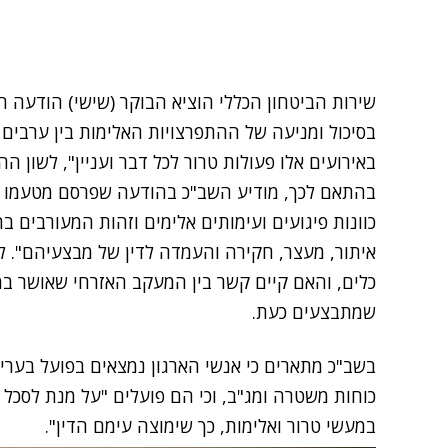
שירות הביטחון הכללי הוציא הבוקר (שישי) הודעה 
בסיכול ומניעה של ההתפרצויות האלימות בין ערבים
באירועים אלו פעולות טרור לכל דבר ועניין", לשון הה
בהתאם לכך, מודיע השב"כ בהודעה שפרסם מטעמו כי ה
כוונות פיגועים ועימותים אלימים וזהות המעורבים ב
איתור, מעצר, חקירה והעמדה לדין של מבצעיהם". לא 
כלים, והאם קיים קשר בין המעקב האזרחי שאושר במ
שמתבצעים כעת.
בשב"כ מתארים כי אנשי הארגון נמצאים בפועל בער
כוחות משטרה ומג"ב, וכי הם פועלים "על מנת לסכל מ
במעשי טרור ואלימות, כך שימוצה עימם הדין".