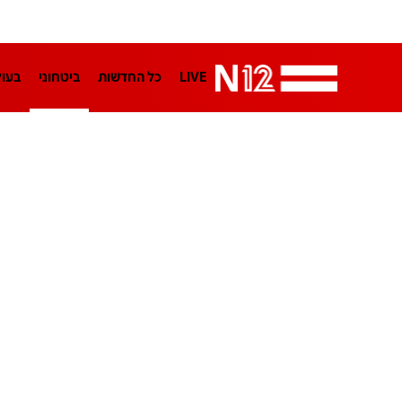
LIVE
כל החדשות
ביטחוני
בעו
LifeStyle
מדיני
בארץ
פלילי
הפודקאסטים
נוסבאום מקליד
TA