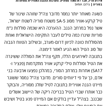
אירוע חריג, אבל לא מאוד מפתיע. מערכות ההגנה האווירית מופעלות
בסוריה
|
צילום: SANA
כשעה מאוחר יותר נמסר מדובר צה"ל שזוהה
שיגור של
טיל קרקע-אוויר
מסוג SA-5
משטח סוריה לשטח ישראל,
אשר נפל במרחב הנגב. ההערכה היא שכמה סוללות נ"מ
סוריות שיגרו כמה טילים לעבר התקיפה הישראלית ואחת
מהסוללות כוונה לכיוון דרום-מערב, ובשילוב הטווח הגבוה
של סוג הטיל הוא הגיע לאזור דימונה.
בתגובה לאירועים הללו, תקף צה"ל את הסוללה ששיגרה
את הטיל וסוללות טילי קרקע אוויר מתקדמות (פנציר ו-
SA17) אחרות במרחב הסורי, במהלכן נפצעו ארבעה בני
אדם, כך על פי דיווחים סורים. מדובר צה"ל נמסר ששוגר
מיירט הגנה אווירית בתגובה לטיל שזלג מסוריה, והבוקר
כבר אותרו שברי הטיל בבריכה ריקה של היישוב אשלים
שבנגב. בצה"ל עדיין בודקים אם המיירט פגע בטיל ושיבש
את המעוף שלו, אולם החקירה נמשכת.