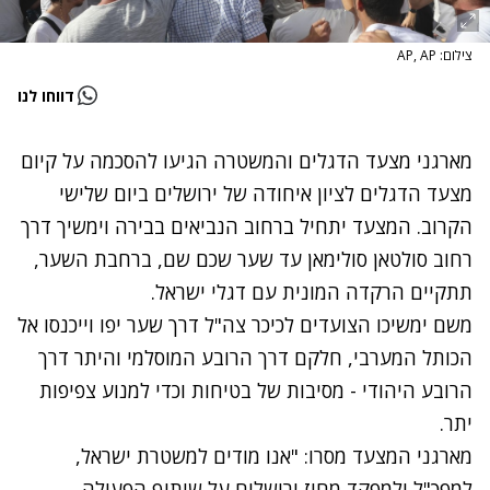
צילום: AP, AP
דווחו לנו
מארגני מצעד הדגלים והמשטרה הגיעו להסכמה על קיום
מצעד הדגלים לציון איחודה של ירושלים ביום שלישי
הקרוב. המצעד יתחיל ברחוב הנביאים בבירה וימשיך דרך
רחוב סולטאן סולימאן עד שער שכם שם, ברחבת השער,
תתקיים הרקדה המונית עם דגלי ישראל.
משם ימשיכו הצועדים לכיכר צה"ל דרך שער יפו וייכנסו אל
הכותל המערבי, חלקם דרך הרובע המוסלמי והיתר דרך
הרובע היהודי - מסיבות של בטיחות וכדי למנוע צפיפות
יתר.
מארגני המצעד מסרו: "אנו מודים למשטרת ישראל,
למפכ"ל ולמפקד מחוז ירושלים על שיתוף הפעולה