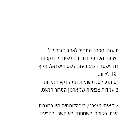
דת עזה. הסבב התחיל לאחר חזרה של
שטחי העוטף. בתגובה לשיגורי הרקטות,
רה משטח רצועת עזה לשטח ישראל, תקף
ם מרכזיים, תשתיות תת קרקע ועמדות
צבאיות של ארגון הטרור חמאס. בין המטרות האלו, 24 עמדות צבאיות של ארגון הטרור חמאס,
 74, סא"ל איתי זעפרני, כי "הלוחמים היו בכוננות
הינתן פקודה. לשמחתי, לא חששו להפעיל