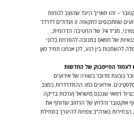
טובר – זהו תאריך היעד שהוצב לכוחות
ועים שמתכנסים לתקופה זו ועלולים לדרדר
את יציבות האזור. בתוך כך, שוחחנו עם סא"ל איתי זעפרני, מג"ד 74 של החטיבה הדרומית,
סבב הלחימה האחרון כ-24 עמדות צבאיות של חמאס בתגובה להפרחת בלוני
לה להשתנות בין רגע, לכן אנחנו תמיד כאן
ו לעמוד הפייסבוק של החדשות
בר נובעת מדובר בשורה של אירועים
לסטינים. אירועים כמו: ההתדרדרות במצב
יוד רפואי שנכנס מישראל (ערכות בדיקה
וף אוקטובר והלחץ של הרחוב שדוחף את
 הבחירות בארה"ב צפויות להיערך בתחילת