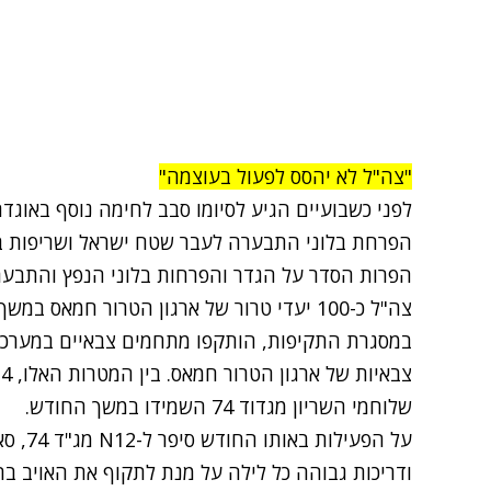
"צה"ל לא יהסס לפעול בעוצמה"
לפני כשבועיים הגיע לסיומו סבב לחימה נוסף באוג
הפרחת בלוני התבערה לעבר שטח ישראל ושריפות ב
הפרות הסדר על הגדר והפרחות בלוני הנפץ והתבע
צה"ל כ-100 יעדי טרור של ארגון הטרור חמאס במשך 19 לילות.
במסגרת התקיפות, הותקפו מתחמים צבאיים במערכי
שלוחמי השריון מגדוד 74 השמידו במשך החודש.
על הפעילות באותו החודש סיפר ל-N12
מג"ד
ודריכות גבוהה כל לילה על מנת לתקוף את האויב ב