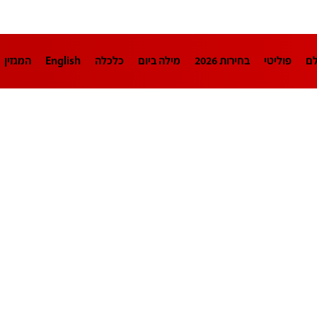
לם
פוליטי
בחירות 2026
מילה ביום
כלכלה
English
המגזין
חינוך
צרכנות
עיצוב ונדל"ן
TECH12
ספורט
פרשנות
בריאו
DA
תוכניות
דרושים חדשות 12
business