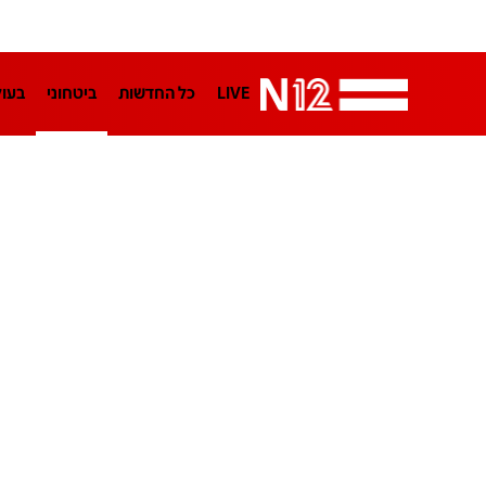
LIVE
כל החדשות
ביטחוני
בעו
LifeStyle
מדיני
בארץ
פלילי
הפודקאסטים
נוסבאום מקליד
TA