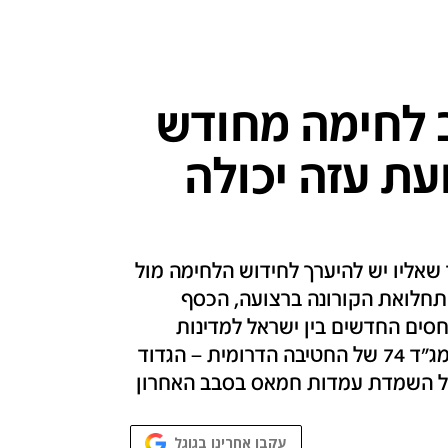
 לחימה מחודש
עת עזה יכולה
שאליו יש להיערך לחידוש הלחימה מול
תחלואת הקורונה ברצועה, הכסף
סים החדשים בין ישראל למדינות
המפרץ ידחוף את חמאס לעימות • שוחחנו עם מג"ד 74 של החטיבה הדרומית – הגדוד
של השמדת עמדות חמאס בסבב האחרון
עקבו אחרינו בגוגל