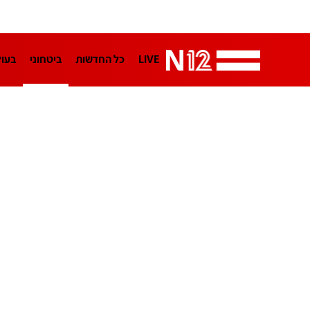
LIVE
כל החדשות
ביטחוני
בעו
LifeStyle
מדיני
בארץ
פלילי
הפודקאסטים
נוסבאום מקליד
TA