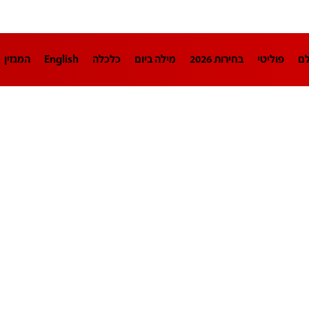
לם
פוליטי
בחירות 2026
מילה ביום
כלכלה
English
המגזין
חינוך
צרכנות
עיצוב ונדל"ן
TECH12
ספורט
פרשנות
בריאו
DA
תוכניות
דרושים חדשות 12
business