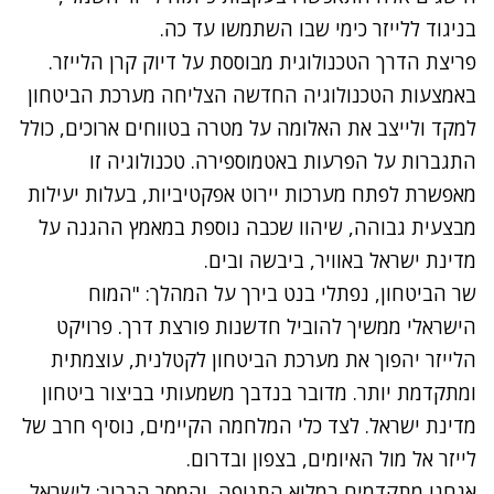
בניגוד ללייזר כימי שבו השתמשו עד כה.
פריצת הדרך הטכנולוגית מבוססת על דיוק קרן הלייזר.
באמצעות הטכנולוגיה החדשה הצליחה מערכת הביטחון
למקד ולייצב את האלומה על מטרה בטווחים ארוכים, כולל
התגברות על הפרעות באטמוספירה. טכנולוגיה זו
מאפשרת לפתח מערכות יירוט אפקטיביות, בעלות יעילות
מבצעית גבוהה, שיהוו שכבה נוספת במאמץ ההגנה על
מדינת ישראל באוויר, ביבשה ובים.
שר הביטחון, נפתלי בנט בירך על המהלך: "המוח
הישראלי ממשיך להוביל חדשנות פורצת דרך. פרויקט
הלייזר יהפוך את מערכת הביטחון לקטלנית, עוצמתית
ומתקדמת יותר. מדובר בנדבך משמעותי בביצור ביטחון
מדינת ישראל. לצד כלי המלחמה הקיימים, נוסיף חרב של
לייזר אל מול האיומים, בצפון ובדרום.
אנחנו מתקדמים במלוא התנופה, והמסר הברור: לישראל