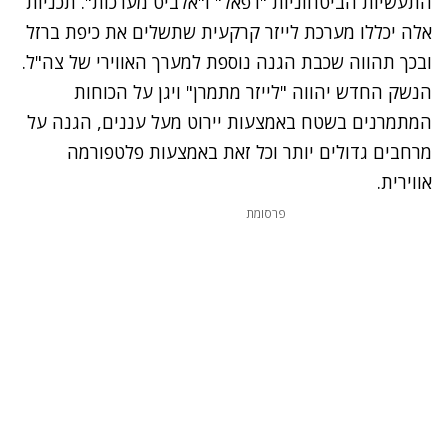
התעשיות הביטחוניות "רפאל" ו"אלביט מערכות". תכניות
אלה יכללו מערכת לייזר קרקעית שתשלים את כיפת ברזל
ובכך תהווה שכבת הגנה נוספת למערך האווירי של צה"ל.
הנשק החדש יהווה "לייזר מתמרן" ויגן על הכוחות
המתמרנים בשטח באמצעות יירוט מעל עננים, הגנה על
מרחבים גדולים יותר וכל זאת באמצעות פלטפורמה
אווירית.
נתקלנו בבעיה
פרסומת
נסה שוב