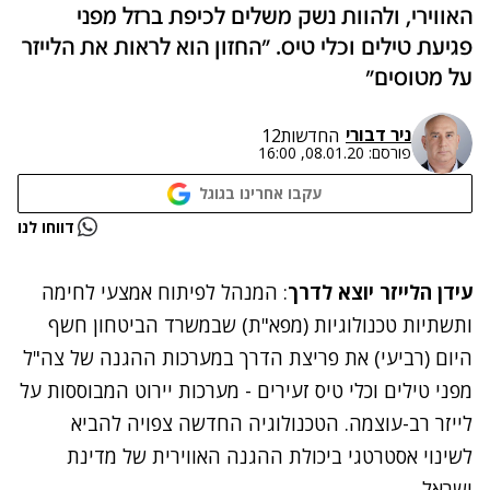
האווירי, ולהוות נשק משלים לכיפת ברזל מפני
פגיעת טילים וכלי טיס. "החזון הוא לראות את הלייזר
על מטוסים"
ניר דבורי
החדשות12
פורסם:
08.01.20, 16:00
עקבו אחרינו בגוגל
נתקלנו בבעיה
דווחו לנו
נסה שוב
עידן הלייזר יוצא לדרך
: המנהל לפיתוח אמצעי לחימה
ותשתיות טכנולוגיות (מפא"ת) שבמשרד הביטחון חשף
היום (רביעי) את פריצת הדרך במערכות ההגנה של צה"ל
מפני טילים וכלי טיס זעירים - מערכות יירוט המבוססות על
לייזר רב-עוצמה. הטכנולוגיה החדשה צפויה להביא
לשינוי אסטרטגי ביכולת ההגנה האווירית של מדינת
ישראל.