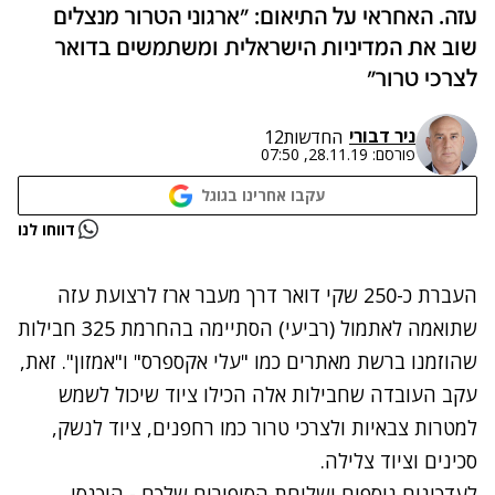
עזה. האחראי על התיאום: "ארגוני הטרור מנצלים
שוב את המדיניות הישראלית ומשתמשים בדואר
לצרכי טרור"
ניר דבורי
החדשות12
פורסם:
28.11.19, 07:50
עקבו אחרינו בגוגל
נתקלנו בבעיה
דווחו לנו
נסה שוב
העברת כ-250 שקי דואר דרך מעבר ארז לרצועת עזה
שתואמה לאתמול (רביעי) הסתיימה בהחרמת 325 חבילות
שהוזמנו ברשת מאתרים כמו "עלי אקספרס" ו"אמזון". זאת,
עקב העובדה שחבילות אלה הכילו ציוד שיכול לשמש
למטרות צבאיות ולצרכי טרור כמו רחפנים, ציוד לנשק,
סכינים וציוד צלילה.
לעדכונים נוספים ושליחת הסיפורים שלכם - היכנסו