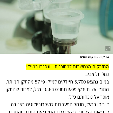
בדיקת מזרקות המים
המזרקות הנחשבות למסוכנות - ונסגרו במיידי
נמל תל אביב
במים נמצאו 5,700 חיידקים למ"ל- פי 57 מהתקן המותר.
התגלו 76 חיידקי פסאודומונס ב-100 מ"ל, למרות שהתקן
אוסר על נוכחותם כלל.
ד"ר דן בראל, מנהל המעבדות למיקרוביולוגיה באגודה
לבריאות הציבור: "כשאין כלור החיידקים התרבו והתרבו.