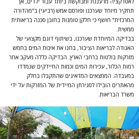
לאטרקציה מרעננת ומבוקשת ביותר עבור ילדים, אך
תחקיר מיוחד שערכנו ופורסם אמש (רביעי) ב"מהדורה
המרכזית" חושף כי חלקן טומנות בחובן סכנה בריאותית
ממשית.
נתקלנו בבעיה
בבדיקה המיוחדת שערכנו, בשיתוף דוגם מקצועי של
נסה שוב
האגודה לבריאות הציבור, בחנו את איכות המים בחמש
מזרקות בולטות ברחבי הארץ. הבדיקה כללה מעקב אחר
רמות הכלור, עכירות המים וכמות החיידקים שנמדדו
במעבדה. הממצאים המדאיגים שהתקבלו בחלק
מהאתרים הובילו לסגירתן המיידית של המזרקות על ידי
משרד הבריאות.