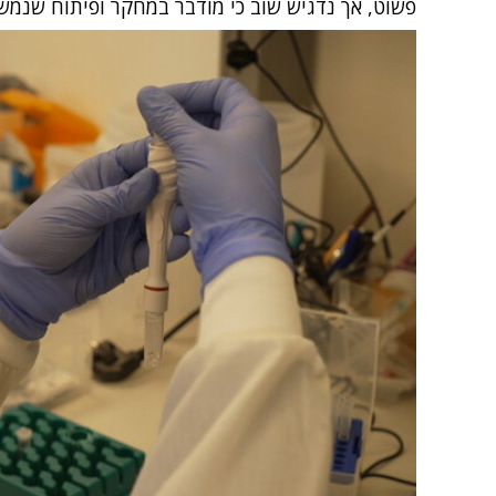
פשוט, אך נדגיש שוב כי מודבר במחקר ופיתוח שנמשכ