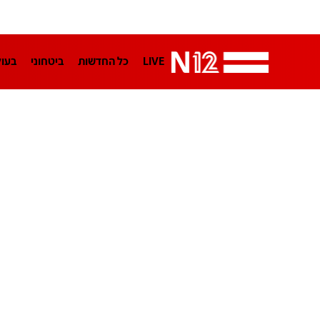
LIVE
כל החדשות
ביטחוני
בעו
LifeStyle
מדיני
בארץ
פלילי
הפודקאסטים
נוסבאום מקליד
TA