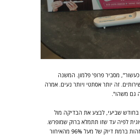
כעשור", מסביר פרופ' פלמון. המשנה
ירותים. זה יותר אסתטי ויותר נעים. אמרה
ה גם משהו".
ת בחודש שביעי, לבצע את הבדיקה מול
ית לפיה עד שזו תתמלא ברוק שמופרש.
לאחר כ-5 דקות – יש תוצאה. "הבדיקה זאת יודעת לזהות ברמת דיוק של מעל 96% מהאיחור