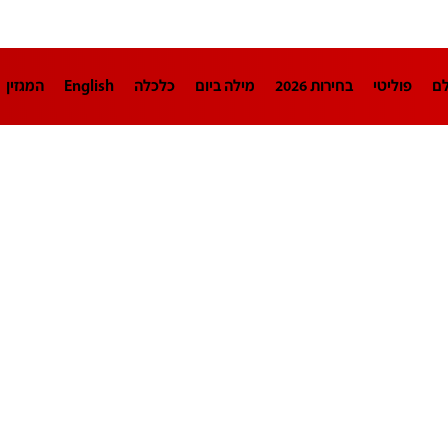
לם
פוליטי
בחירות 2026
מילה ביום
כלכלה
English
המגזין
חינוך
צרכנות
עיצוב ונדל"ן
TECH12
ספורט
פרשנות
בריאו
DA
תוכניות
דרושים חדשות 12
business