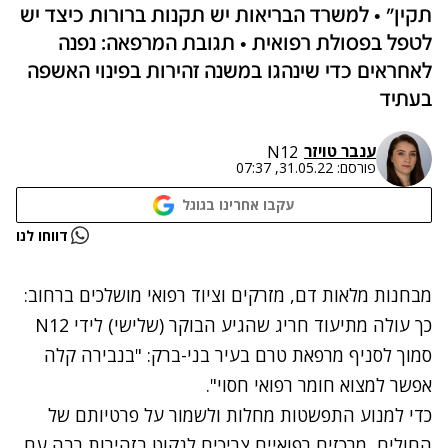
תקין" • למשרד הבריאות יש תקנות ברורות כיצד יש
לטפל בפסולת רפואית • תגובת המרפאה: נפנה
לאחראים כדי שינהגו במשנה זהירות בפינוי האשפה
בעתיד
ענבר טויזר
N12
פורסם:
31.05.22, 07:37
עקבו אחרינו בגוגל
נתקלנו בבעיה
דווחו לנו
נסה שוב
מבחנות מלאות דם, מזרקים וציוד רפואי מושלכים ברחוב:
כך עולה מתיעוד חריג שהגיע הבוקר (שלישי) לידי N12
סמוך לסניף מרפאת טרם בעיר בני-ברק: "בנבירה קלה
אפשר למצוא חומר רפואי חסוי".
כדי למנוע התפשטות מחלות ולשמור על פרטיותם של
החולים, מרכזים רפואיים צריכים לנקוט בזהירות רבה עם