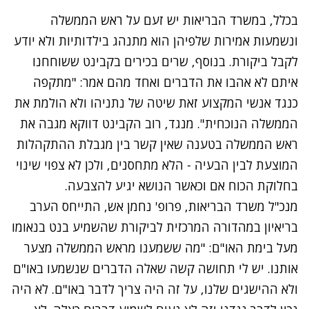
נתקלנו בבעיה
בכלל, במשרד הבריאות יש זעם על ראש הממשלה
נסה שוב
ונשמעות אמירות שלפיהן הוא מתנהג בילדותיות ולא יודע
לקבל ביקורת. בנוסף, שרים בכירים בקבינט ששוחחנו
איתם לא אהבו את הדברים ואחד מהם אמר: "מתקפה
כנגד אנשי המקצוע זאת שיטה של נתניהו ולא הולמת את
הממשלה הנוכחית". מנגד, רוב הקבינט דווקא מגבה את
ראש הממשלה בטענה שאין קשר בין מגבלת ההתקהלות
המוצעת לבין הבעיה - הלא מתחסנים, ולכן לא צפוי שינוי
בחלוקת הכוח אם וכאשר הנושא יגיע להצבעה.
מנכ"ל משרד הבריאות, פרופ' נחמן אש, התייחס הערב
בריאיון במהדורה המרכזית לביקורת שהשמיע בנט בנאומו
מעל בימת האו"ם: "מה ששמענו מראש הממשלה מצער
אותנו. יש לי תחושה קשה שאלה הדברים שנשמעו באו"ם
ולא ההישגים שלנו, על זה היה צריך לדבר באו"ם. לא היה