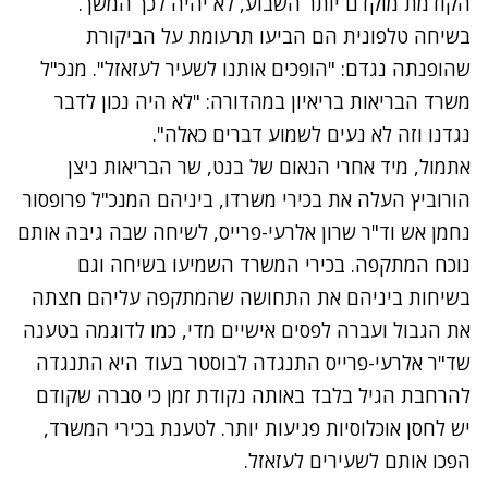
הקודמת מוקדם יותר השבוע, לא יהיה לכך המשך.
בשיחה טלפונית הם הביעו תרעומת על הביקורת
שהופנתה נגדם: "הופכים אותנו לשעיר לעזאזל". מנכ"ל
משרד הבריאות בריאיון במהדורה: "לא היה נכון לדבר
נגדנו וזה לא נעים לשמוע דברים כאלה".
אתמול, מיד אחרי הנאום של בנט, שר הבריאות ניצן
הורוביץ העלה את בכירי משרדו, ביניהם המנכ"ל פרופסור
נחמן אש וד"ר שרון אלרעי-פרייס, לשיחה שבה גיבה אותם
נוכח המתקפה. בכירי המשרד השמיעו בשיחה וגם
בשיחות ביניהם את התחושה שהמתקפה עליהם חצתה
את הגבול ועברה לפסים אישיים מדי, כמו לדוגמה בטענה
שד"ר אלרעי-פרייס התנגדה לבוסטר בעוד היא התנגדה
להרחבת הגיל בלבד באותה נקודת זמן כי סברה שקודם
יש לחסן אוכלוסיות פגיעות יותר. לטענת בכירי המשרד,
הפכו אותם לשעירים לעזאזל.