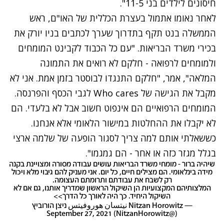
חיסונים לילדים בני 11-5".
לאחר נאומו אתמול בעצרת הכללית של האו"ם, ראש
הממשלה בנט תקף בתדרוך שערך לכתבים בניו יורק את
בכירי משרד הבריאות. "עם כל הכבוד לקבינט המומחים
ולמומחים לרפואה - חלקם לא רואים את התמונה
המלאה", אמר, "חלקם התנגדו לבוסטר בזמן אמת. אני לא
מקבל את הגישה של Who cares
לגבי הכסף והפרנסה.
המומחים הרפואיים הם אינפוט חשוב אבל לא בלעדי. הם
לא יקבלו את ההחלטות במישור הלאומי אלא אנחנו.
כששאלתי אותם למה צריך לסגור הופעה של שלמה ארצי
בגלל מגזר כזה או אחר - הם גמגמו".
שיהיה ברור - מומחי משרד הבריאות עושים עבודה מסורה ומצויינת בקנה
מידה בינלאומי. הם מצילים חיים, כל יום. אני מעניק להם גיבוי מלא ויכול
רק לשבח את עבודתם ותרומתם העצומה.
המלצותיהם המקצועיות הן השיקול הראשון שמדריך אותנו, גם אם לא
השיקול היחיד. כך היה לאורך כל הדרך>>
— Nitzan Horowitz نيتسان هوروفيتس ניצן הורוביץ
September 27, 2021
(@NitzanHorowitz)