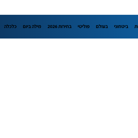
ת
ביטחוני
בעולם
פוליטי
בחירות 2026
מילה ביום
כלכלה
LifeStyle
מדיני
בארץ
פלילי
חינוך
צרכנות
עיצוב ונדל"ן
מדע וסביבה
הפודקאסטים
נוסבאום מקליד
DATA
תוכניות