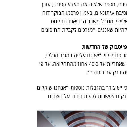
י, מספר שלא נראה מאז אוקטובר, עורך
סיבת עיתונאים. באמ"ן פרסמו הבוקר דוח
שלישי. מנכ"ל משרד הבריאות התייחס
 להיות שאננים: "נערכים לקבלת החיסונים
הפייסבוק של החדשות
פרופ' לוי. "יש גם עלייה במגזר הכללי,
ולא רק במגזר הערבי. יש יותר ערים אדומות וכתומות שאחריות על כ-40 אחוז מהתחלואה. על פי
יו רק עד כיתה ד".
 יש צורך בהגבלות נוספות: "אנחנו שוקלים
ודקים אפשרות לכפות בידוד על השבים