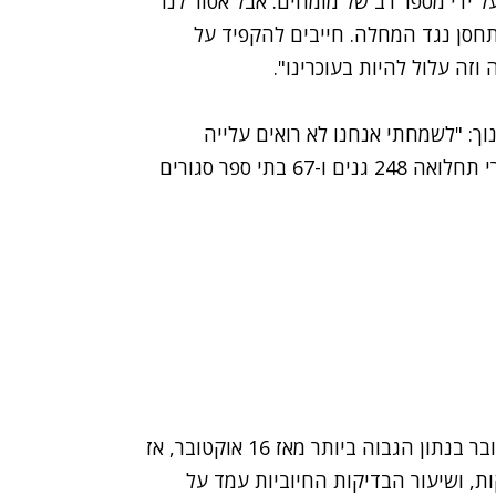
 ידי מספר רב של מומחים. אבל אסור לנו
תחסן נגד המחלה. חייבים להקפיד על
זה עלול להיות בעוכרינו".
: "לשמחתי אנחנו לא רואים עלייה
משמעותית בתחלואה במערכת החינוך. בעקבות מקרי תחלואה 248 גנים ו-67 בתי ספר סגורים
1,523 נדבקים חדשים אובחנו ביממה האחרונה, מדובר בנתון הגבוה ביותר מאז 16 אוקטובר, אז
ים. אתמול נערכו כ-70 אלף בדיקות, ושיעור הבדיקות החיוביות עמד על