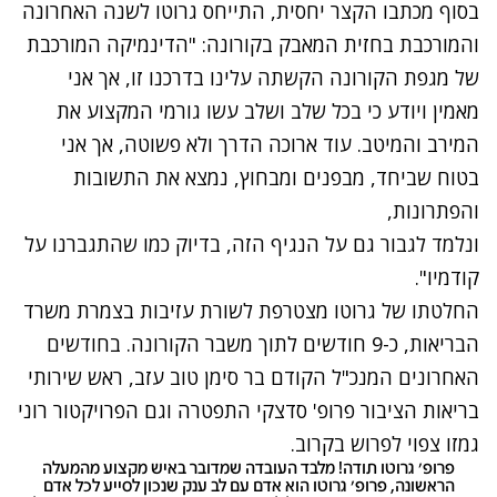
בסוף מכתבו הקצר יחסית, התייחס גרוטו לשנה האחרונה
והמורכבת בחזית המאבק בקורונה: "הדינמיקה המורכבת
של מגפת הקורונה הקשתה עלינו בדרכנו זו, אך אני
מאמין ויודע כי בכל שלב ושלב עשו גורמי המקצוע את
המירב והמיטב. עוד ארוכה הדרך ולא פשוטה, אך אני
בטוח שביחד, מבפנים ומבחוץ, נמצא את התשובות
והפתרונות,
ונלמד לגבור גם על הנגיף הזה, בדיוק כמו שהתגברנו על
קודמיו".
החלטתו של גרוטו מצטרפת לשורת עזיבות בצמרת משרד
הבריאות, כ-9 חודשים לתוך משבר הקורונה. בחודשים
האחרונים המנכ"ל הקודם בר סימן טוב עזב, ראש שירותי
בריאות הציבור פרופ' סדצקי התפטרה וגם הפרויקטור רוני
גמזו צפוי לפרוש בקרוב.
פרופ' גרוטו תודה! מלבד העובדה שמדובר באיש מקצוע מהמעלה
הראשונה, פרופ' גרוטו הוא אדם עם לב ענק שנכון לסייע לכל אדם