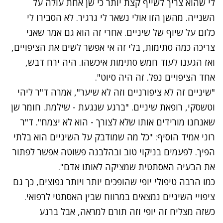
לי שהוא צריך לשייף קצת יותר כי שן אחת עולה על
השנייה. מהשן הזו אולי נשאר לי גרגיר. לא הסבירו לי
כלום על שיוף של שיניים. אחרי זה הוא גם אמר שאני
צריכה כמה סתימות, בלי זה אי אפשר לשים את הציפויים,
ואז הגענו לעוד חמש סתימות איכשהו. היה ירח דבש,
אחד הציפויים נפל. זה היה סיוט".
"שיניים זה לא ציפורניים וזה לא שיער", אמרה ד"ר ליהי
וטשסקי, רופאת שיניים. "ברגע שנגעת - שילמת. חומר שן
שאנחנו מורידים אותו שלא לצורך - הוא לא יצמח". ד"ר
רוני אמיד הוסיף: "כל מה שמודבק על השיניים הוא בלתי
הפיך. לפעמים בניקוי טוב ובהלבנה פשוטה אפשר לפתור
את הבעיה האסתטית שמציקה לאותו אדם".
כמו הרבה טיפולי יופי שהופכים יותר ויותר נפוצים, כך גם
ציפויי השיניים נמצאים במרווח שבין האסתטי לרפואי.
כשזה מצליח זה יופי וזה תורם למראה, אבל ברגע