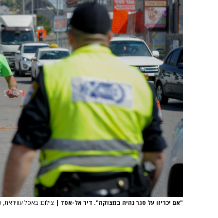
"אם יכריזו על סגר נהיה במצוקה". דיר אל-אסד
|
צילום: באסל עווידאת, פ