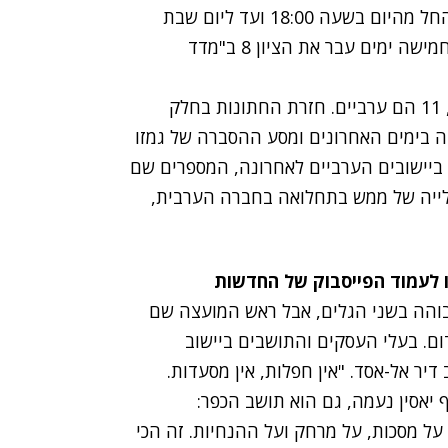
הקורונה פרופ' רוני גמזו להטיל סגר על מג'דל שמס החל מהיום בשעה 18:00 ועד ליום שבת
ב-18:00, בעקבות נתוני התחלואה ביישוב, שבמשך חמישה ימים עבר את הציון 8 ב"מדד
מתוך 12 היישובים שנמצאים בסיכון להפוך לאדומים, 11 הם ערביים. חזרת החתונות בחלק
דה בימים האחרונים ומסע ההסברה של גמזו
ביישובים הערביים לאחרונה, המספרים שם
עלייה של ממש בתחלואה בחברה הערבית,
ו לעמוד הפייסבוק של החדשות
בוהה בשני הגלים, אבל ראש המועצה שם
ם. בעלי העסקים והתושבים ביישוב
יר אל-אסד. "אין חפלות, אין מסעדות.
 יאסין נעמה, גם הוא תושב הכפר:
על מסכות, על מרחק ועל ההנחיות. זה הכי