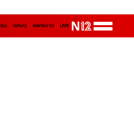
LIVE
כל החדשות
ביטחוני
בעו
LifeStyle
מדיני
בארץ
פלילי
הפודקאסטים
נוסבאום מקליד
TA