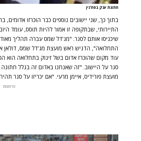
חתונת ענק בסח'נין
בתוך כך, שני יישובים נוספים כבר הוכרזו אדומים, ב
התיירותי, שבתקופה זו אמור להיות תוסס, עומד הי
שיכניסו אותם לסגר. "מג'דל שמס עברה תהליך מאו
התחלואה", הדגיש ראש מועצת מג'דל שמס, דולאן אב
עוד מקום שהוכרז אדום בשל זינוק בתחלואה הוא הכ
סגר על היישוב. "זה שאנחנו באדום זה בגלל חתונה ש
מועצת פורידיס, איימן מרעי. "אם יכריזו על סגר תהי
פרסומת