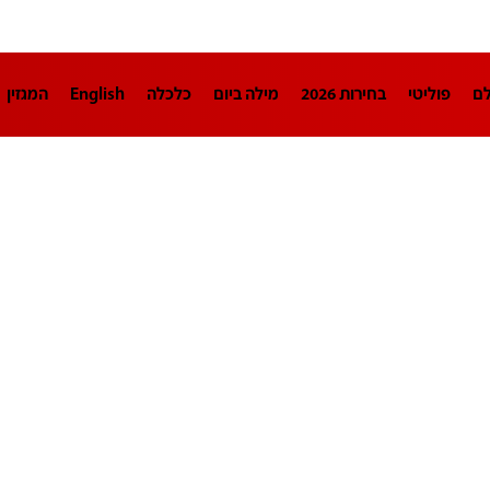
לם
פוליטי
בחירות 2026
מילה ביום
כלכלה
English
המגזין
חינוך
צרכנות
עיצוב ונדל"ן
TECH12
ספורט
פרשנות
בריאו
DA
תוכניות
דרושים חדשות 12
business