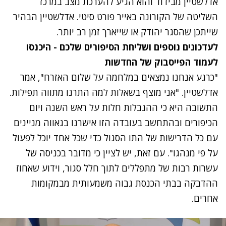
אדלשטיין מבידוד והוא הגיע להערכת מצב במרכז
השליטה של הקורונה באייר פורט סיטי. אדלשטיין הבהיר
שייתכן שהסגר יהודק או שייארך זמן רב יותר.
לעדכונים נוספים ושליחת הסיפורים שלכם - היכנסו
לעמוד הפייסבוק של החדשות
"כרגע אנחנו נמצאים במלחמה על שלום האזרח", אמר
אדלשטיין. "אני מוצף בשאלות למה התרנו מתווה תפילות.
התשובה היא כי ההגבלות חלות על ראש השנה ויום
הכיפורים ובהתחשב בעובדה הזו אישרנו בגאווה מניינים
עם כל הדרישות של התו הסגול כדי שכל אחד יוכל לפעול
על פי מנהגו". עם זאת, יש לציין כי מדובר בכניסה של
עשרות רבות של מתפללים לתוך חלל סגור, וידוע שאחוז
ההדבקה בבתי הכנסת גבוה משמעותית מבמקומות
אחרים.