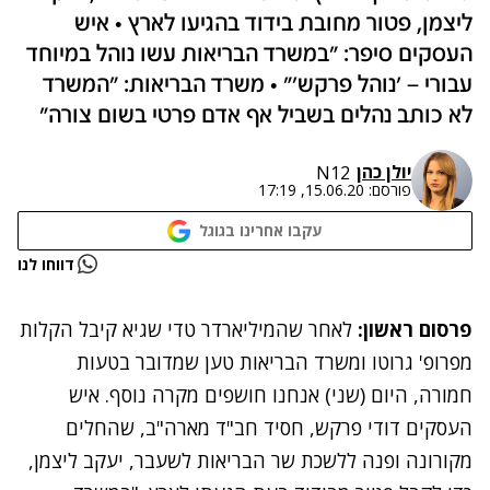
ליצמן, פטור מחובת בידוד בהגיעו לארץ • איש
העסקים סיפר: "במשרד הבריאות עשו נוהל במיוחד
עבורי – 'נוהל פרקש'" • משרד הבריאות: "המשרד
לא כותב נהלים בשביל אף אדם פרטי בשום צורה"
יולן כהן
N12
פורסם:
15.06.20, 17:19
עקבו אחרינו בגוגל
נתקלנו בבעיה
דווחו לנו
נסה שוב
פרסום ראשון:
לאחר שהמיליארדר
טדי שגיא קיבל הקלות
מפרופ' גרוטו ומשרד הבריאות טען שמדובר בטעות
חמורה, היום (שני) אנחנו חושפים מקרה נוסף. איש
העסקים דודי פרקש, חסיד חב"ד מארה"ב, שהחלים
מקורונה ופנה ללשכת שר הבריאות לשעבר, יעקב ליצמן,