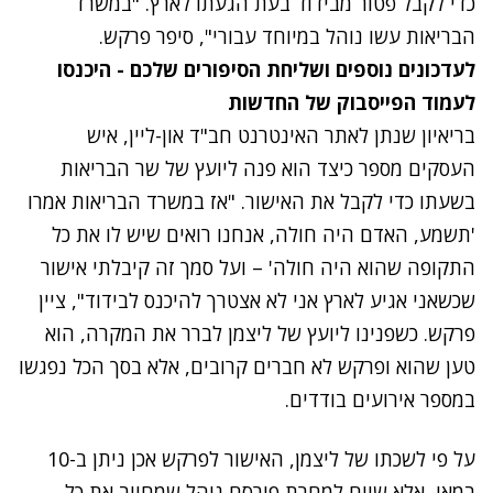
כדי לקבל פטור מבידוד בעת הגעתו לארץ. "במשרד
הבריאות עשו נוהל במיוחד עבורי", סיפר פרקש.
לעדכונים נוספים ושליחת הסיפורים שלכם - היכנסו
לעמוד הפייסבוק של החדשות
בריאיון שנתן לאתר האינטרנט חב"ד און-ליין, איש
העסקים מספר כיצד הוא פנה ליועץ של שר הבריאות
בשעתו כדי לקבל את האישור. "אז במשרד הבריאות אמרו
'תשמע, האדם היה חולה, אנחנו רואים שיש לו את כל
התקופה שהוא היה חולה' – ועל סמך זה קיבלתי אישור
שכשאני אגיע לארץ אני לא אצטרך להיכנס לבידוד", ציין
פרקש. כשפנינו ליועץ של ליצמן לברר את המקרה, הוא
טען שהוא ופרקש לא חברים קרובים, אלא בסך הכל נפגשו
במספר אירועים בודדים.
על פי לשכתו של ליצמן, האישור לפרקש אכן ניתן ב-10
במאי, אלא שיום למחרת פורסם נוהל שמחייב את כל