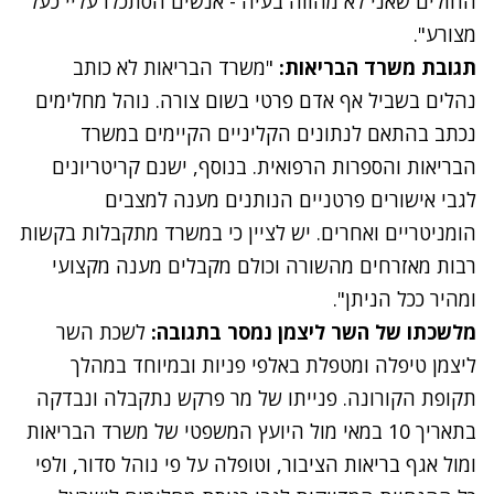
החולים שאני לא מהווה בעיה - אנשים הסתכלו עליי כעל
מצורע".
תגובת משרד הבריאות:
"משרד הבריאות לא כותב
נהלים בשביל אף אדם פרטי בשום צורה. נוהל מחלימים
נכתב בהתאם לנתונים הקליניים הקיימים במשרד
הבריאות והספרות הרפואית
.
בנוסף, ישנם קריטריונים
לגבי אישורים פרטניים הנותנים מענה למצבים
הומניטריים ואחרים. יש לציין כי במשרד מתקבלות בקשות
רבות מאזרחים מהשורה וכולם מקבלים מענה מקצועי
ומהיר ככל הניתן".
מלשכתו של השר ליצמן נמסר בתגובה:
לשכת השר
ליצמן טיפלה ומטפלת באלפי פניות
ובמיוחד במהלך
תקופת הקורונה. פנייתו של מר פרקש נתקבלה ונבדקה
בתאריך 10 במאי מול היועץ המשפטי של משרד הבריאות
ומול אגף בריאות הציבור, וטופלה על פי נוהל סדור, ולפי