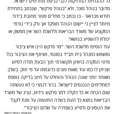
כל ההנחיות המדויקות לגבי כניסת מחלימים לישראל
.
מדובר בנוהל מוכר, ולא
"
בנוהל פרקש", שנכתב בתחילת
חודש פברואר - בו נכתב כי מחלים פטור מחובת בידוד.
מיותר לציין כי יישום הנוהל מופקד אך ורק בידי גורמי
המקצוע של משרד הבריאות וללשכת השר אין ממשק או
יכולת להשפיע בנושא"
.
עוד הוסיפו מלשכת השר: "מר פרקש הינו איש ציבור
ומשמש כמנהל בית חב"ד במונסי, ושיתף את הציבור בכל
פרטי המקרה בראיון תקשורתי תוך הבעת תודה לסיוע
שניתן לו כמו עוד מאות פונים כדוגמתו על פי חוק
.
בשלב
מאוחר יותר שונה הנוהל והוחלט על חיוב בדיקה נוספת
למחלימים הנכנסים לישראל. ברור לגמרי כי לא נעשתה
שום הנחה או כל הקלה למר פרקש.
כידוע, נציג של משרד
הבריאות נמצא כל העת בשדה התעופה על מנת לקבל
את הנוסעים ולסייע בשמירה על שלום הציבור".
מצאתם טעות לשון?