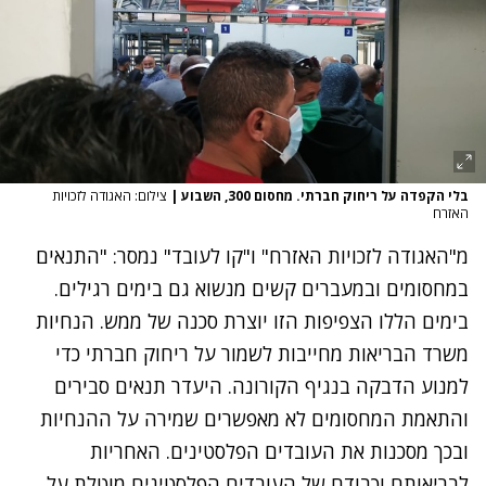
בלי הקפדה על ריחוק חברתי. מחסום 300, השבוע
|
צילום: האגודה לזכויות
האזרח
מ"האגודה לזכויות האזרח" ו"קו לעובד" נמסר: "התנאים
במחסומים ובמעברים קשים מנשוא גם בימים רגילים.
בימים הללו הצפיפות הזו יוצרת סכנה של ממש. הנחיות
משרד הבריאות מחייבות לשמור על ריחוק חברתי כדי
למנוע הדבקה בנגיף הקורונה. היעדר תנאים סבירים
והתאמת המחסומים לא מאפשרים שמירה על ההנחיות
ובכך מסכנות את העובדים הפלסטינים. האחריות
לבריאותם וכבודם של העובדים הפלסטינים מוטלת על