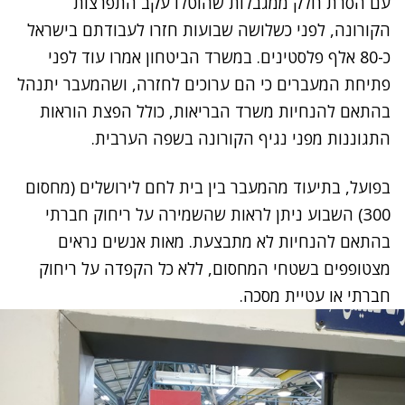
עם הסרת חלק ממגבלות שהוטלו עקב התפרצות
הקורונה, לפני כשלושה שבועות חזרו לעבודתם בישראל
כ-80 אלף פלסטינים. במשרד הביטחון אמרו עוד לפני
פתיחת המעברים כי הם ערוכים לחזרה, ושהמעבר יתנהל
בהתאם להנחיות משרד הבריאות, כולל הפצת הוראות
התגוננות מפני נגיף הקורונה בשפה הערבית.
נתקלנו בבעיה
בפועל, בתיעוד מהמעבר בין בית לחם לירושלים (מחסום
נסה שוב
300) השבוע ניתן לראות שהשמירה על ריחוק חברתי
בהתאם להנחיות לא מתבצעת. מאות אנשים נראים
מצטופפים בשטחי המחסום, ללא כל הקפדה על ריחוק
חברתי או עטיית מסכה.