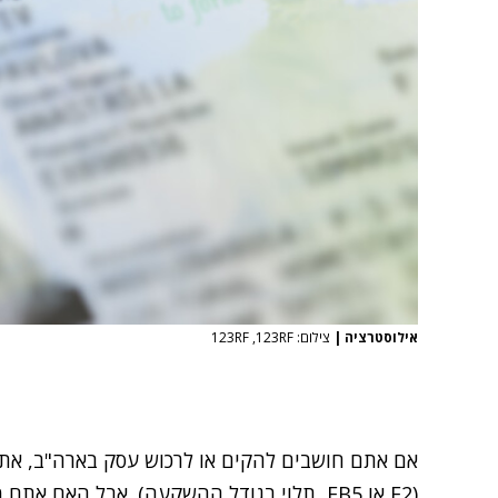
אילוסטרציה
|
צילום: 123RF‏, 123RF‏
אם אתם חושבים להקים או לרכוש עסק בארה"ב, את
(
E2
או
EB5