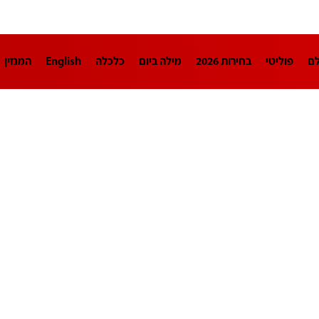
לם
פוליטי
בחירות 2026
מילה ביום
כלכלה
English
המגזין
חינוך
צרכנות
עיצוב ונדל"ן
TECH12
ספורט
פרשנות
בריאו
DA
תוכניות
דרושים חדשות 12
business