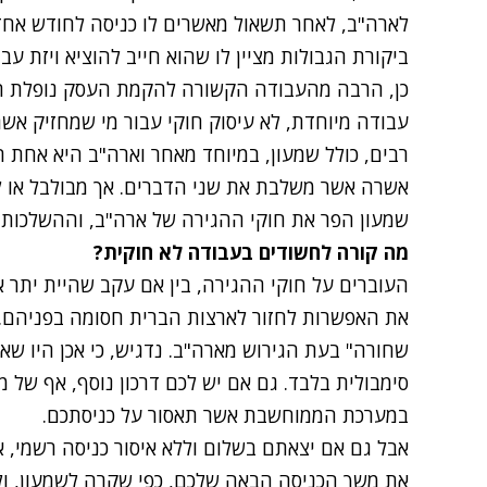
לארה"ב, לאחר תשאול מאשרים לו כניסה לחודש אחד
ביקורת הגבולות מציין לו שהוא חייב להוציא ויזת ע
כן, הרבה מהעבודה הקשורה להקמת העסק נופלת 
עבודה מיוחדת, לא עיסוק חוקי עבור מי שמחזיק אשר
רבים, כולל שמעון, במיוחד מאחר וארה"ב היא אחת
אשרה אשר משלבת את שני הדברים. אך מבולבל או לא
שמעון הפר את חוקי ההגירה של ארה"ב, וההשלכות ע
מה קורה לחשודים בעבודה לא חוקית?
העוברים על חוקי ההגירה, בין אם עקב שהיית יתר א
את האפשרות לחזור לארצות הברית חסומה בפניהם.
שחורה" בעת הגירוש מארה"ב. נדגיש, כי אכן היו ש
סימבולית בלבד. גם אם יש לכם דרכון נוסף, אף של 
במערכת הממוחשבת אשר תאסור על כניסתכם.
אבל גם אם יצאתם בשלום וללא איסור כניסה רשמי, א
את משך הכניסה הבאה שלכם, כפי שקרה לשמעון, ו