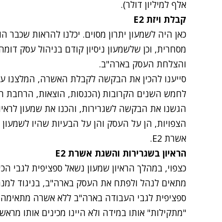
אלף למיליון דולר).
קבלת ויזת
E2
כאן היה לשמעון יתרון מסוים. יכלנו להראות שכבר ה
מסחרית, וכן שלשמעון ניסיון קודם בניהול עסק דומה
והצלחת העסק בארה"ב.
סייענו להכין את הבקשה לקבלת האשרה, המלצנו על
לחמש השנים הקרובות (הכנסות, הוצאות, הרחבת הע
הגשנו את הבקשה לשגרירות, והכנו את שמעון לראיו
הצפויות, הן על העסק והן על הבעיות שהיו לשמעון 
אשרת
E2
.
הראיון בשגרירות והשגת אשרת
E2
כצפוי, במהלך הראיון שמעון נשאל ספציפית לגבי הכיש
מתאים לנהל ולפתח את העסק בארה"ב, בניגוד למנהל
ספציפית לגבי העבודה בארה"ב ללא אשרה מתאימה 
"מתקילות" אותו במידה ולא היינו מכינים אותו מראש.