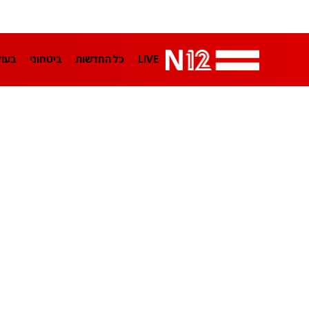
LIVE
כל החדשות
ביטחוני
בעו
LifeStyle
מדיני
בארץ
פלילי
הפודקאסטים
נוסבאום מקליד
TA