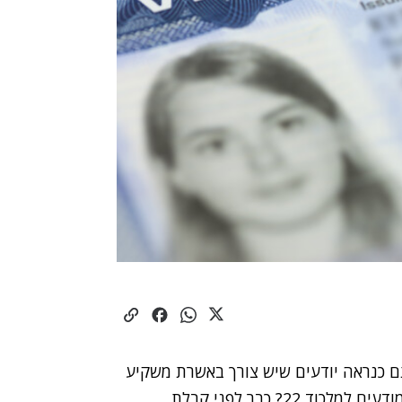
ם כנראה יודעים שיש צורך באשרת משקיע
, תלוי בגודל ההשקעה). אבל האם אתם מודעים למלכוד 22? כבר לפני קבלת