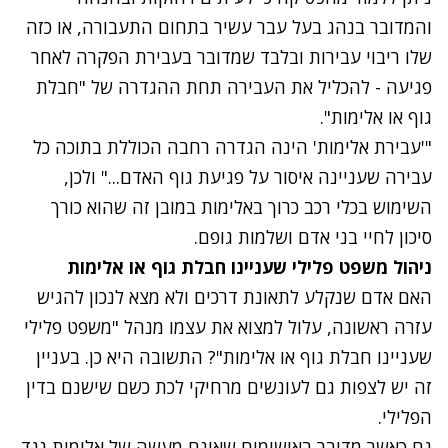
והמדובר בנהג בעל עבר עשיר בתחום התעבורה, או כזה
שלו ריבוי עבירות ובלבד שמדובר בעבירת הפקרה לאחר
פגיעה - להכליל את העבירה תחת ההגדרה של "חבלת
גוף או אלימות".
"'עבירת אלימות' הינה הגדרה רחבה הכוללת בתוכה כל
עבירה שעניינה איסור על פגיעת גוף האדם..." ולכן,
השימוש בכלי רכב כרוך באלימות במובן זה שהוא כורך
סיכון לחיי בני אדם ושלמות גופם.
ניהול משפט פלילי שעניינו חבלת גוף או אלימות
האם אדם שנקלע לתאונת דרכים ולא מצא לנכון להגיש
עזרה ראשונה, עלול למצוא את עצמו מנהל "משפט פלילי
שעניינו חבלת גוף או אלימות"? התשובה היא כן. בעניין
זה יש לצפות גם לעונשים מרחיקי לכת כשם שישנם בדין
הפלילי.
גם כאשר מדובר באישומים שאינם מעשה של אלימות נגד