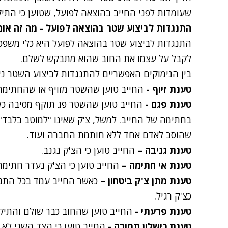
שעומדות לפני החייב בהוצאה לפועל, שטוען כי התי
התנגדות לביצוע שטר בהוצאה לפועל - מה זה אומ
התנגדות לביצוע שטר בהוצאה לפועל היא כלי משפטי
לקבל על עצמו את החוב שהוא מתבקש לשלם.
בין הנימוקים האפשריים להתנגדות לביצוע השטר נית
טענת זיוף -
החייב טוען שהשטר מזויף או שהחתימה 
טענת פגם -
החייב טוען שהשטר פג תוקף מסיבה כלשה
בחתימה של החייב. למשל, צ'ק שאינו "למוטב בלבד
שהוסב לאדם אחד ללא חותמת החברה ועוד.
טענת גניבה –
החייב טוען כי הצ'ק נגנב.
טענת אי חתימה –
החייב טוען כי הצ'ק נעדר חתימה
טענת מתן צ'ק ביטחון –
כאשר החייב עמד בכל התנאי
כצ'ק רגיל.
טענת פרעתי -
החייב טוען שהחוב כבר שולם והתיק
טענת כישלון תמורה -
החייב טוען כי הצד השני לא 