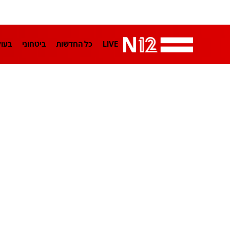
LIVE
כל החדשות
ביטחוני
בעו
LifeStyle
מדיני
בארץ
פלילי
הפודקאסטים
נוסבאום מקליד
TA