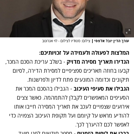
עורך הדין יובל אלפסי
|
צילום: סטודיו לצילום - לוי אגרונוב
המלצות לפעולה ולעמידה על זכויותיכם:
הגדירו תאריך מסירה מדויק
- בשלב עריכת הסכם המכר,
קבעו בחוזה תאריכים ספציפיים למסירת הדירה, לסיום
תיקונים וכדומה המונעים פתח לדיון ולפרשנות.
הגבילו את סעיפי העיכוב
- הגבילו בהסכם המכר את
הסעיפים המאפשרים לקבלן להתמהמה. כאשר צצים
אירועים שצפויים לעכב את תאריך המסירה חייבו אותו
להודיע מראש על קיומם ועל תקופת העיכוב הצפויה כדי
לאפשר לכם להיערך לכך.
בררו את לוחות הזמנים
- מספר חודשים לפני מועד