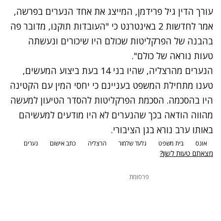
עורך הדין גיל פרידמן, המייצג את אחד הנערים בפרשה,
אמר לחדשות 2 באינטרנט כי "העובדות תוקנו, מדובר פה
בהבנה של הפרקליטות שכולם היו שיכורים ונעשתה
טעות נוראה של כולם".
הנערים מהרצליה, שהיו בני 14 בעת ביצוע המעשים,
טענו מתחילת המשפט בעניינם כי יחסי המין עם הקטינה
היו בהסכמה. הסכמת הפרקליטות להסדר הטיעון למעשה
מהווה הודאה בכך שהנערים לא היו מודעים למעשיהם
באותו ערב נורא בגן הציבורי.
אונס
בית משפט
גלעד שלמור
הרצליה
כתב אישום
נערים
מצאתם טעות לשון?
פרסומת