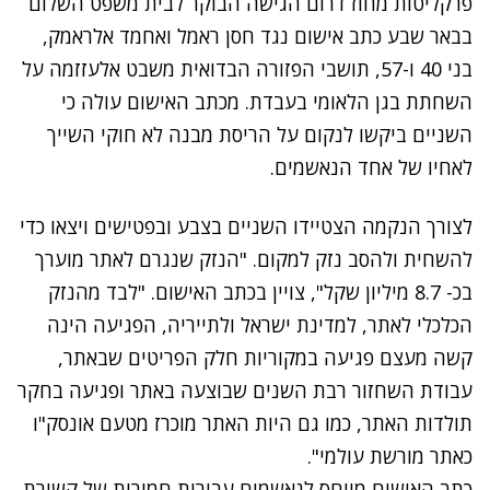
פרקליטות מחוז דרום הגישה הבוקר לבית משפט השלום
בבאר שבע כתב אישום נגד חסן ראמל ואחמד אלראמק,
בני 40 ו-57, תושבי הפזורה הבדואית משבט אלעזזמה על
השחתת בגן הלאומי בעבדת. מכתב האישום עולה כי
השניים ביקשו לנקום על הריסת מבנה לא חוקי השייך
לאחיו של אחד הנאשמים.
לצורך הנקמה הצטיידו השניים בצבע ובפטישים ויצאו כדי
להשחית ולהסב נזק למקום. "הנזק שנגרם לאתר מוערך
בכ- 8.7 מיליון שקל", צויין בכתב האישום. "לבד מהנזק
הכלכלי לאתר, למדינת ישראל ולתייריה, הפגיעה הינה
קשה מעצם פגיעה במקוריות חלק הפריטים שבאתר,
עבודת השחזור רבת השנים שבוצעה באתר ופגיעה בחקר
תולדות האתר, כמו גם היות האתר מוכרז מטעם אונסק"ו
כאתר מורשת עולמי".
כתב האישום מייחס לנאשמים עבירות חמורות של קשירת