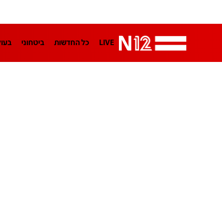
LIVE
כל החדשות
ביטחוני
בעו
LifeStyle
מדיני
בארץ
פלילי
הפודקאסטים
נוסבאום מקליד
TA