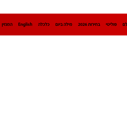
לם
פוליטי
בחירות 2026
מילה ביום
כלכלה
English
המגזין
חינוך
צרכנות
עיצוב ונדל"ן
TECH12
ספורט
פרשנות
בריאו
DA
תוכניות
דרושים חדשות 12
business