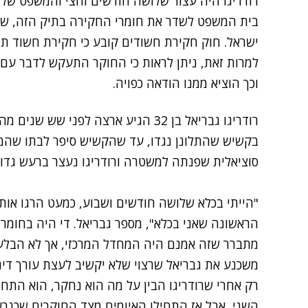
רודריגו היה עצור שלושה חודשים וחצי והמשפט שלו
בית המשפט לשדר את חומרי החקירה בתיק הזה, שא
ישראל. חוק חקירת חשודים קובע כי חקירת חשוד תת
למרות זאת, ניתן לראות כי החוקר התעקש לדבר עם 
וכך הוציא ממנו הודאה כפויה.
רודריגו גבריאל בן 32 הגיע ארצה לפני 
בקשיש שהתלונן נגדו, עד שהקשיש סיפר לבתו שהמ
סוציאלית שפנתה למשטרה ורודריגו נעצר ברעש גדול
"הייתי בכלא שלושה חודשים ושבוע, כמעט הרגו אותי
הראשונה שאני בכלא", מספר גבריאל. די היה בחומרי
מתברר שזה אמנם היה המחדל המרכזי, אך לא הבלעדי
משכנע את גבריאל שרצוי שלא יקשיב לעצת עורך דינו
רק אחרי שרודריגו הבין על מה הוא נחקר, הוא התחי
השני, אבל אז התחילו האיומים מצד החוקרים שכנרא